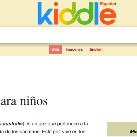
Web
Imágenes
English
para niños
 australis
) es un
pez
que pertenece a la
a de los bacalaos. Este pez vive en los
Mic