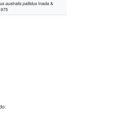
Inada &
s australis pallidus
1975
do: