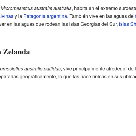
o
Micromesistius australis australis
, habita en el extremo suroest
alvinas
y la
Patagonia argentina
. También vive en las aguas de
ver en las aguas que rodean las islas Georgias del Sur,
islas S
a Zelanda
omesistius australis pallidus
, vive principalmente alrededor de 
paradas geográficamente, lo que las hace únicas en sus ubica