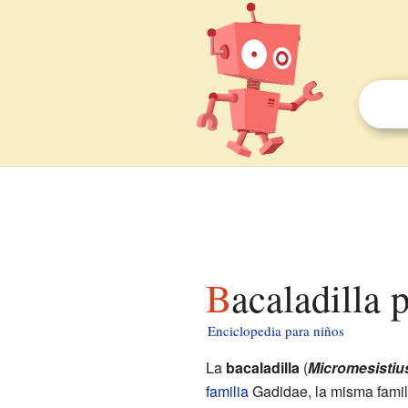
Bacaladilla 
Enciclopedia para niños
La
bacaladilla
(
Micromesistius
familia
Gadidae, la misma famili