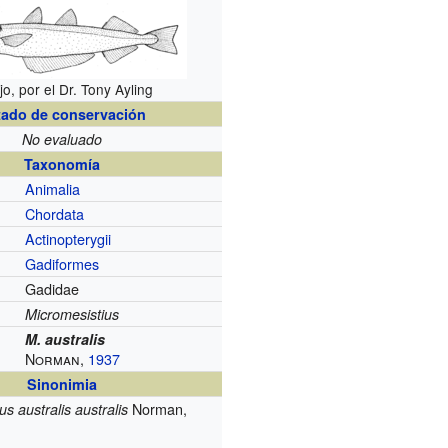
jo, por el Dr. Tony Ayling
tado de conservación
No evaluado
Taxonomía
Animalia
Chordata
Actinopterygii
Gadiformes
Gadidae
Micromesistius
M. australis
Norman,
1937
Sinonimia
Norman,
s australis australis