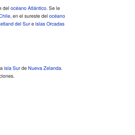
e del
océano Atlántico
. Se le
Chile
, en el sureste del
océano
hetland del Sur
e
islas Orcadas
la
isla Sur
de
Nueva Zelanda
.
ciones.