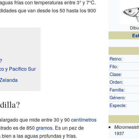
 aguas frías con temperaturas entre 3° y 7°C.
didades que van desde los 50 hasta los 900
Dibu
Es
Reino
:
?
Filo
:
co y Pacífico Sur
Clase
:
 Zelanda
Orden
:
Familia
:
Género
:
dilla?
Especie
:
 alargado que mide entre 30 y 90
centímetros
Micromesistiu
strado es de 850
gramos
. Es un pez de
1937
ien a las aguas profundas y frías.