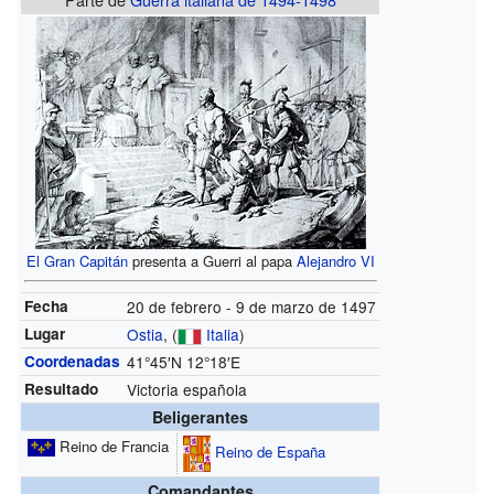
El Gran Capitán
presenta a Guerri al papa
Alejandro VI
Fecha
20 de febrero - 9 de marzo de 1497
Lugar
Ostia
, (
Italia
)
Coordenadas
41°45′N
12°18′E
Resultado
Victoria española
Beligerantes
Reino de Francia
Reino de España
Comandantes