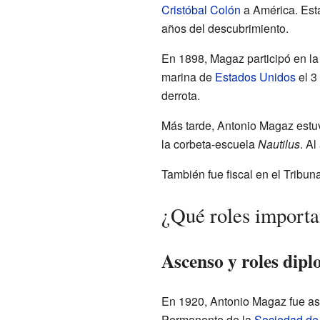
Cristóbal Colón
a América. Esta
años del descubrimiento.
En 1898, Magaz participó en l
marina de
Estados Unidos
el 3
derrota.
Más tarde, Antonio Magaz estu
la corbeta-escuela
Nautilus
. Al
También fue fiscal en el Trib
¿Qué roles import
Ascenso y roles dipl
En 1920, Antonio Magaz fue a
Permanente de la
Sociedad de