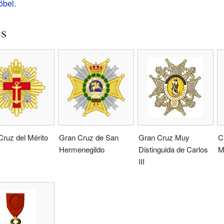
óbel
.
es
ruz del Mérito
Gran Cruz de San
Gran Cruz Muy
C
Hermenegildo
Distinguida de Carlos
M
III