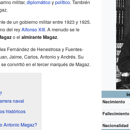
arino militar,
diplomático
y
político
. También
gaz.
te de un gobierno militar entre 1923 y 1925.
no del rey
Alfonso XIII
. A menudo se le
Magaz
o el
almirante Magaz
.
les Fernández de Henestrosa y Fuentes-
 Juan, Jaime, Carlos, Antonio y Andrés. Su
 se convirtió en el tercer marqués de Magaz.
?
I
arrera naval
Nacimiento
os históricos
Fallecimiento
vo Antonio Magaz?
Nacionalidad