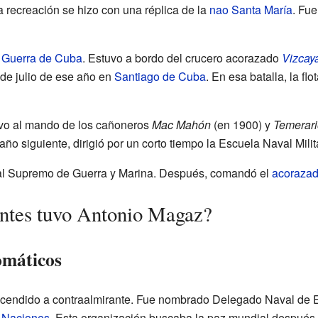
 recreación se hizo con una réplica de la
nao Santa María
. Fue
a
Guerra de Cuba
. Estuvo a bordo del crucero acorazado
Vizcay
 de julio de ese año en
Santiago de Cuba
. En esa batalla, la fl
vo al mando de los cañoneros
Mac Mahón
(en 1900) y
Temerari
 año siguiente, dirigió por un corto tiempo la Escuela Naval Milit
unal Supremo de Guerra y Marina. Después, comandó el
acoraza
antes tuvo Antonio Magaz?
omáticos
scendido a contraalmirante. Fue nombrado Delegado Naval de 
 Naciones
. Esta organización buscaba la paz mundial después 