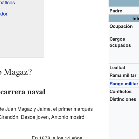
máticos
Padre
dor
In
Ocupación
Cargos
ocupados
Lealtad
o Magaz?
Rama militar
Rango militar
 carrera naval
Conflictos
Distinciones
 de Juan Magaz y Jaime, el primer marqués
Girandón. Desde joven, Antonio mostró
En 1878, a los 14 años,