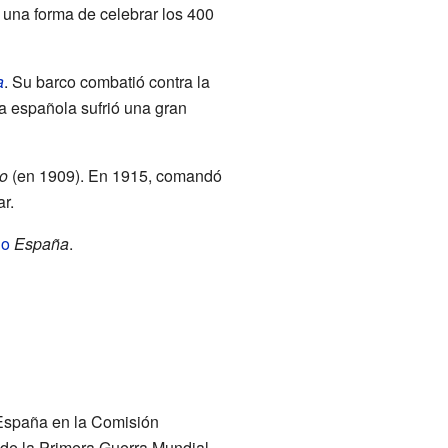
 una forma de celebrar los 400
a
. Su barco combatió contra la
ota española sufrió una gran
o
(en 1909). En 1915, comandó
ar.
do
España
.
España en la Comisión
de la Primera Guerra Mundial.