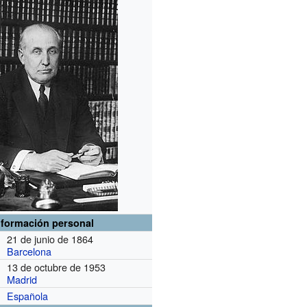
nformación personal
21 de junio de 1864
Barcelona
13 de octubre de 1953
Madrid
Española