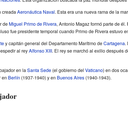
én creada
Aeronáutica Naval
. Esta era una nueva rama de la ma
ar de
Miguel Primo de Rivera
, Antonio Magaz formó parte de él.
cluso fue presidente temporal cuando Primo de Rivera estuvo 
te
y capitán general del Departamento Marítimo de
Cartagena
.
despedir al rey
Alfonso XIII
. El rey se marchó al exilio después 
bajador en la
Santa Sede
(el gobierno del
Vaticano
) en dos oca
r en
Berlín
(1937-1940) y en
Buenos Aires
(1940-1943).
jador