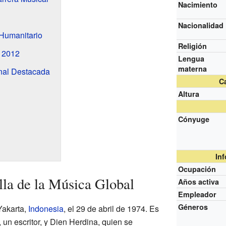
Nacimiento
Nacionalidad
Humanitario
Religión
 2012
Lengua
materna
onal Destacada
Ca
Altura
Cónyuge
In
Ocupación
la de la Música Global
Años activa
Empleador
Géneros
Yakarta,
Indonesia
, el 29 de abril de 1974. Es
 un escritor, y Dien Herdina, quien se