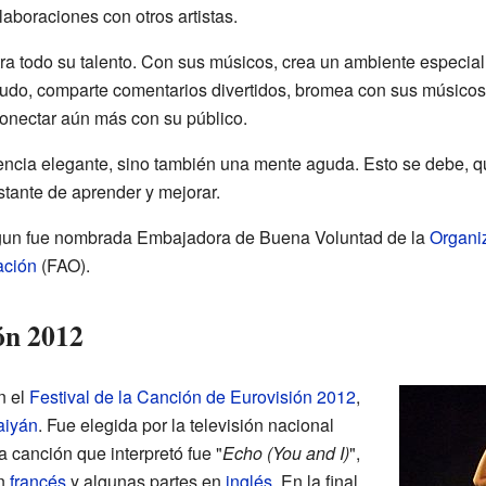
aboraciones con otros artistas.
a todo su talento. Con sus músicos, crea un ambiente especial 
udo, comparte comentarios divertidos, bromea con sus músicos
conectar aún más con su público.
ncia elegante, sino también una mente aguda. Esto se debe, q
stante de aprender y mejorar.
ggun fue nombrada
Embajadora de Buena Voluntad
de la
Organi
ación
(FAO).
ón 2012
n el
Festival de la Canción de Eurovisión 2012
,
aiyán
. Fue elegida por la televisión nacional
a canción que interpretó fue "
Echo (You and I)
",
en
francés
y algunas partes en
inglés
. En la final