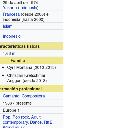
29 de abril de 1974
Yakarta
(
Indonesia
)
Francesa
(desde 2000)
e
indonesia
(hasta 2000)
Islam
Indonesio
racterísticas físicas
1,63
m
Familia
Cyril Montana
(2010-2015)
Christian Kretschmar-
Anggun
(desde 2018)
formación profesional
Cantante
,
Compositora
1986 - presente
Europe 1
Pop
,
Pop rock
,
Adult
contemporary
,
Dance
,
R&B
,
World music