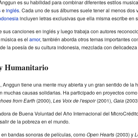
 Anggun es su habilidad para combinar diferentes estilos music
s
e
inglés
. Cada uno de sus álbumes suele tener al menos dos ve
ndonesia
incluyen letras exclusivas que ella misma escribe en s
s canciones en inglés y luego trabaja con autores reconocido
 música es el
amor
, también aborda otros temas importantes como
 de la poesía de su cultura indonesia, mezclada con delicadeza 
y Humanitario
, Anggun tiene una mente muy abierta y un gran sentido de la 
en muchas causas solidarias. Ha participado en proyectos com
hoes from Earth
(2000),
Les Voix de l'espoir
(2001),
Gaia
(2003
ora de Buena Voluntad del Año Internacional del MicroCrédit
salir de la pobreza en el mundo.
 en bandas sonoras de películas, como
Open Hearts
(2003) y
L