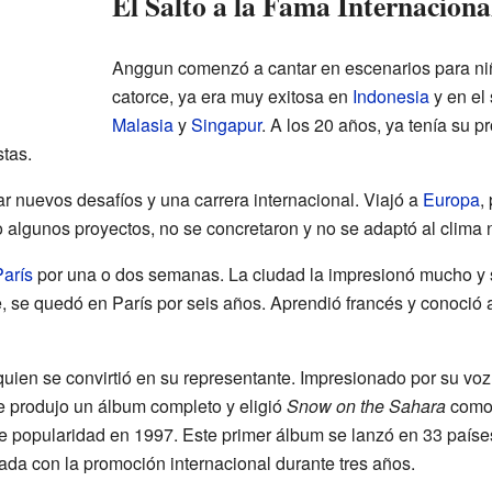
El Salto a la Fama Internaciona
Anggun comenzó a cantar en escenarios para niñ
catorce, ya era muy exitosa en
Indonesia
y en el 
Malasia
y
Singapur
. A los 20 años, ya tenía su pr
stas.
 nuevos desafíos y una carrera internacional. Viajó a
Europa
,
algunos proyectos, no se concretaron y no se adaptó al clima ni 
arís
por una o dos semanas. La ciudad la impresionó mucho y
, se quedó en París por seis años. Aprendió francés y conoció 
quien se convirtió en su representante. Impresionado por su vo
e produjo un álbum completo y eligió
Snow on the Sahara
como 
s de popularidad en 1997. Este primer álbum se lanzó en 33 país
ada con la promoción internacional durante tres años.