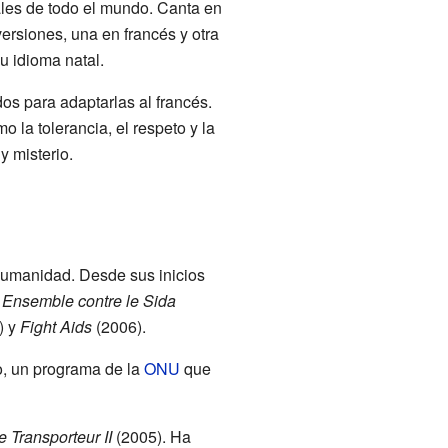
ales de todo el mundo. Canta en
rsiones, una en francés y otra
u idioma natal.
s para adaptarlas al francés.
 la tolerancia, el respeto y la
y misterio.
humanidad. Desde sus inicios
o
Ensemble contre le Sida
) y
Fight Aids
(2006).
o, un programa de la
ONU
que
e Transporteur II
(2005). Ha