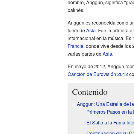
nombre, Anggun, significa "gra
balinés.
Anggun es reconocida como una 
fuera de
Asia
. Fue la primera a
internacional en la música. E
Francia
, donde vive desde los 
varias partes de
Asia
.
En mayo de 2012, Anggun rep
Canción de Eurovisión 2012
co
Contenido
Anggun: Una Estrella de l
Primeros Pasos en la
El Salto a la Fama Int
Continuación de su Ca