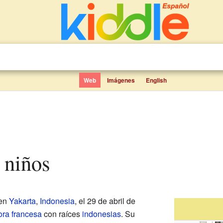
Web
Imágenes
English
 niños
 en
Yakarta
,
Indonesia
, el 29 de abril de
ora
francesa
con raíces
indonesias
. Su