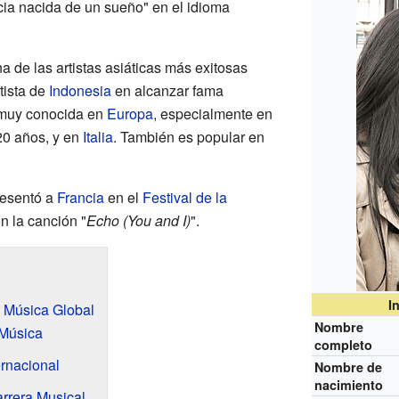
cia nacida de un sueño" en el idioma
de las artistas asiáticas más exitosas
rtista de
Indonesia
en alcanzar fama
s muy conocida en
Europa
, especialmente en
20 años, y en
Italia
. También es popular en
resentó a
Francia
en el
Festival de la
n la canción "
Echo (You and I)
".
I
a Música Global
Nombre
 Música
completo
ernacional
Nombre de
nacimiento
rrera Musical