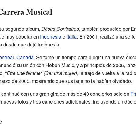
Carrera Musical
 su segundo álbum,
Désirs Contraires
, también producido por E
fue muy popular en
Indonesia
e
Italia
. En 2001, realizó una seri
a desde que dejó Indonesia.
ntreal
,
Canadá
. Se tomó un tiempo para elegir una nueva disco
anunció su unión con Heben Music, y a principios de 2005, lanz
lo,
"Etre une femme" (Ser una mujer)
, la trajo de vuelta a la radi
rzo de 2005, mostrando que sus fans no la habían olvidado.
continuó con una gran gira de más de 40 conciertos solo en
Fr
nuevas fotos y tres canciones adicionales, incluyendo un dúo
e