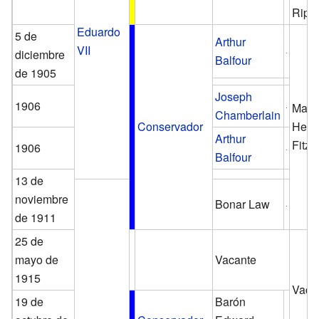
Ripo
Eduardo
5 de
Arthur
VII
diciembre
Balfour
de 1905
Joseph
1906
Marq
Chamberlain
Conservador
Henry
Arthur
Fitzm
1906
Balfour
13 de
noviembre
Bonar Law
de 1911
25 de
mayo de
Vacante
1915
Vaca
19 de
Barón