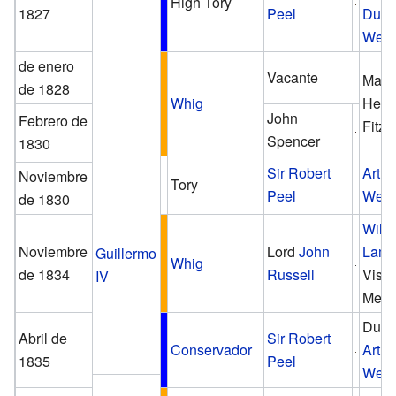
High Tory
1827
Peel
Duqu
Well
de enero
Vacante
Marq
de 1828
Whig
Henry
John
Febrero de
Fitzm
Spencer
1830
Sir Robert
Arthu
Noviembre
Tory
Peel
Well
de 1830
Will
Noviembre
Lord
John
Lam
Guillermo
Whig
de 1834
Russell
Visc
IV
Melb
Duq
Abril de
Sir Robert
Conservador
Arthu
1835
Peel
Well