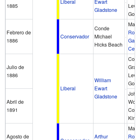
Liberal
Ewart
1885
Leve
Gladstone
Gowe
Marq
Conde
Febrero de
Robe
Conservador
Michael
1886
Gasc
Hicks Beach
Cecil
Con
Julio de
Granv
1886
Leve
William
Gowe
Liberal
Ewart
John
Gladstone
Abril de
Wode
1891
Cond
Kimb
Marq
Agosto de
Arthur
Robe