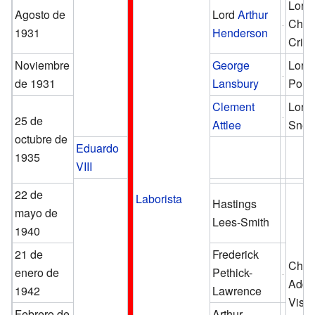
Lord
Agosto de
Lord
Arthur
Char
1931
Henderson
Crip
Noviembre
George
Lord 
de 1931
Lansbury
Pons
Clement
Lord 
25 de
Attlee
Snell
octubre de
Eduardo
1935
VIII
22 de
Laborista
Hastings
mayo de
Lees-Smith
1940
21 de
Frederick
Chris
enero de
Pethick-
Addi
1942
Lawrence
Visc
Febrero de
Arthur