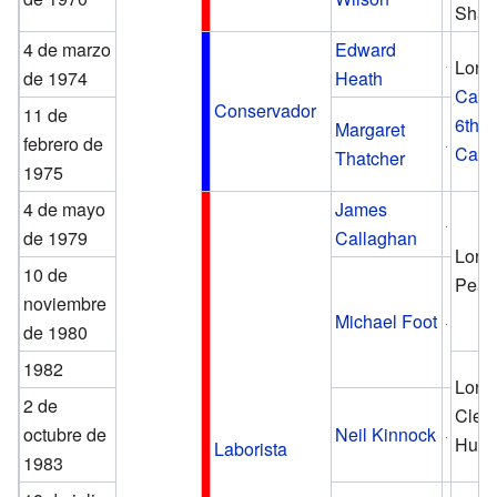
Shac
4 de marzo
Edward
Lord
de 1974
Heath
Carin
Conservador
11 de
6th 
Margaret
febrero de
Carri
Thatcher
1975
4 de mayo
James
de 1979
Callaghan
Lord 
10 de
Pear
noviembre
Michael Foot
de 1980
1982
Lord
2 de
Cled
octubre de
Neil Kinnock
Hugh
Laborista
1983