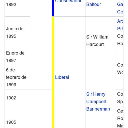
Conservador
1892
Balfour
Gasc
Cecil
Archi
Junio de
Prim
1895
Cond
Sir William
Rose
Harcourt
Enero de
1897
Cond
6 de
Wod
febrero de
Liberal
1899
Sir Henry
Cond
1902
Campbell-
Spen
Bannerman
Geor
Robi
1905
Marq