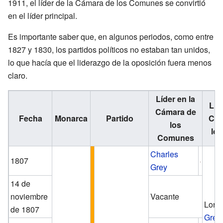
1911, el líder de la Cámara de los Comunes se convirtió
en el líder principal.
Es importante saber que, en algunos periodos, como entre
1827 y 1830, los partidos políticos no estaban tan unidos,
lo que hacía que el liderazgo de la oposición fuera menos
claro.
Líder en la
Líd
Cámara de
Fecha
Monarca
Partido
Cám
los
los
Comunes
Charles
1807
Grey
14 de
noviembre
Vacante
Lord
de 1807
Grenv