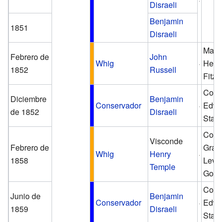
Disraeli
Benjamin
1851
Disraeli
Marq
Febrero de
John
Whig
Henry
1852
Russell
Fitzm
Con
Diciembre
Benjamin
Conservador
Edwa
de 1852
Disraeli
Stan
Con
Visconde
Febrero de
Granv
Whig
Henry
1858
Leve
Temple
Gowe
Con
Junio de
Benjamin
Conservador
Edwa
1859
Disraeli
Stan