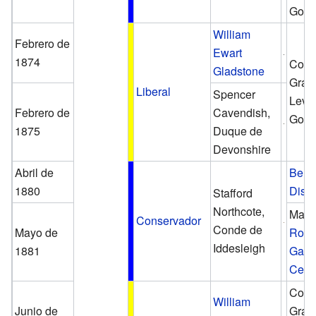
Gord
William
Febrero de
Ewart
1874
Con
Gladstone
Granv
Liberal
Spencer
Leve
Febrero de
Cavendish,
Gowe
1875
Duque de
Devonshire
Abril de
Benj
1880
Disra
Stafford
Northcote,
Marq
Conservador
Conde de
Mayo de
Robe
Iddesleigh
1881
Gasc
Cecil
Con
William
Junio de
Granv