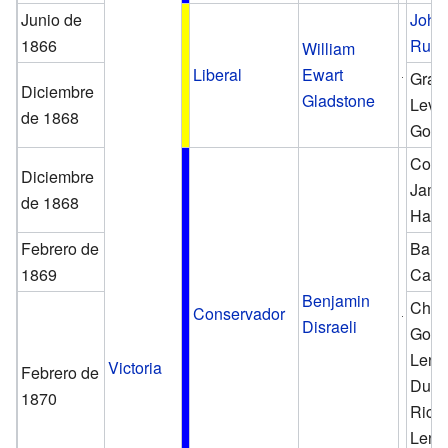
Junio de
John
1866
Russ
William
Liberal
Ewart
Granv
Diciembre
Gladstone
Leve
de 1868
Gowe
Con
Diciembre
Jame
de 1868
Harri
Febrero de
Baró
1869
Cair
Benjamin
Char
Conservador
Disraeli
Gord
Lenn
Victoria
Febrero de
Duqu
1870
Rich
Lenn