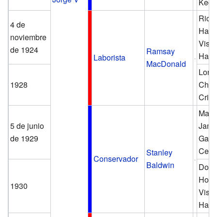
Kedl
Rich
4 de
Hald
noviembre
Visc
de 1924
Ramsay
Hald
Laborista
MacDonald
Lord
1928
Char
Crip
Marq
5 de junio
Jame
de 1929
Gasc
Cecil
Stanley
Conservador
Baldwin
Doug
Hogg
1930
Visc
Hail