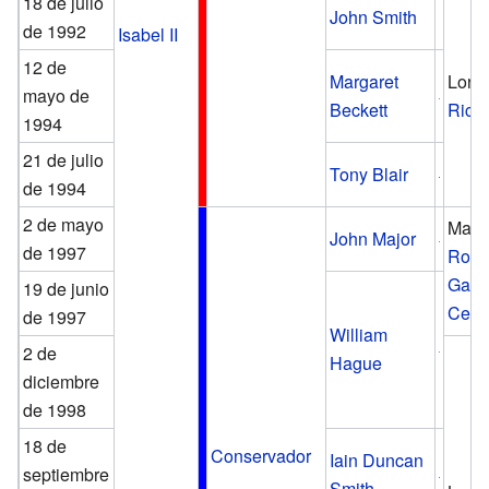
18 de julio
John Smith
de 1992
Isabel II
12 de
Margaret
Lord
mayo de
Beckett
Rich
1994
21 de julio
Tony Blair
de 1994
2 de mayo
Marq
John Major
de 1997
Robe
Gasc
19 de junio
Cecil
de 1997
William
2 de
Hague
diciembre
de 1998
18 de
Conservador
Iain Duncan
septiembre
Smith