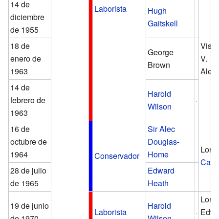
14 de
Laborista
Hugh
diciembre
Gaitskell
de 1955
18 de
Visc
George
enero de
V.
Brown
1963
Alex
14 de
Harold
febrero de
Wilson
1963
16 de
Sir Alec
octubre de
Douglas-
Lord
1964
Home
Conservador
Cari
28 de julio
Edward
de 1965
Heath
Lord
19 de junio
Harold
Laborista
Edwa
de 1970
Wilson