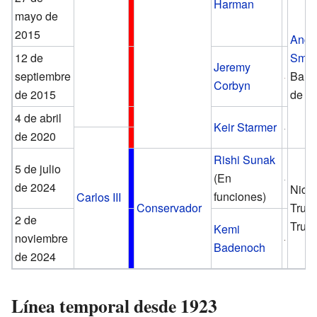
Harman
mayo de
2015
Ange
12 de
Smit
Jeremy
septiembre
Baro
Corbyn
de 2015
de B
4 de abril
Keir Starmer
de 2020
Rishi Sunak
5 de julio
(En
de 2024
Nich
funciones)
Carlos III
Conservador
True,
2 de
True
Kemi
noviembre
Badenoch
de 2024
Línea temporal desde 1923