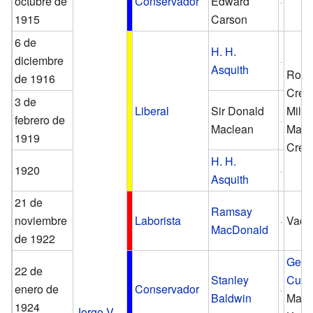
octubre de
Conservador
Edward
1915
Carson
6 de
H. H.
diciembre
Asquith
Robe
de 1916
Crew
3 de
Liberal
Sir Donald
Milne
febrero de
Maclean
Marq
1919
Crew
H. H.
1920
Asquith
21 de
Ramsay
noviembre
Laborista
Vaca
MacDonald
de 1922
Geor
22 de
Stanley
Curz
enero de
Conservador
Baldwin
Marq
1924
Jorge V