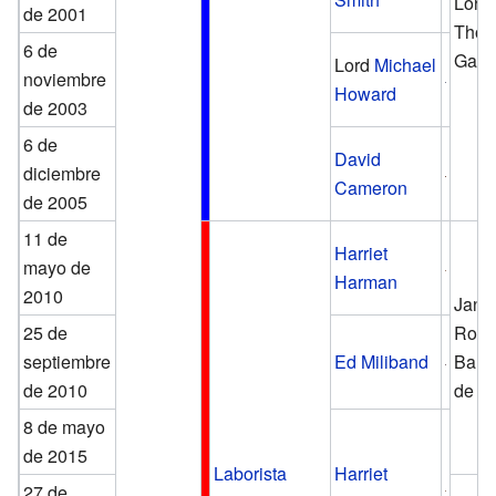
Lord
de 2001
Tho
6 de
Galbr
Lord
Michael
noviembre
Howard
de 2003
6 de
David
diciembre
Cameron
de 2005
11 de
Harriet
mayo de
Harman
2010
Jane
25 de
Royal
septiembre
Ed Miliband
Baro
de 2010
de B
8 de mayo
de 2015
Laborista
Harriet
27 de