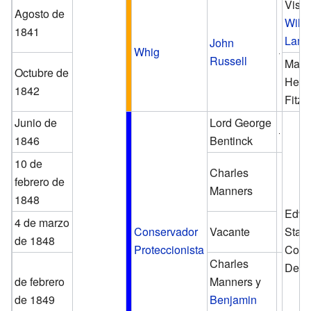
Visc
Agosto de
Will
1841
Lam
John
Whig
Russell
Marq
Octubre de
Henry
1842
Fitzm
Junio de
Lord George
1846
Bentinck
10 de
Charles
febrero de
Manners
1848
Edwa
4 de marzo
Conservador
Vacante
Stanl
de 1848
Proteccionista
Cond
Charles
Derb
de febrero
Manners y
de 1849
Benjamin