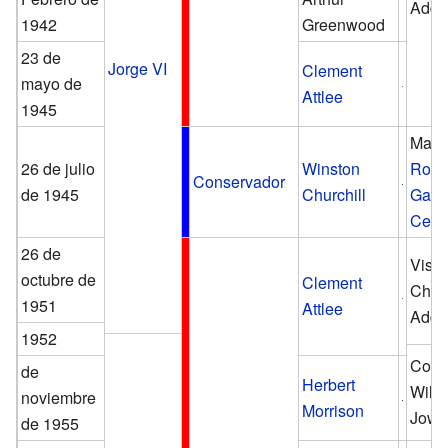
Addi
1942
Greenwood
23 de
Jorge VI
Clement
mayo de
Attlee
1945
Marq
26 de julio
Winston
Robe
Conservador
de 1945
Churchill
Gasc
Cecil
26 de
Visc
octubre de
Clement
Chris
1951
Attlee
Addi
1952
Con
de
Herbert
Will
noviembre
Morrison
Jowit
de 1955