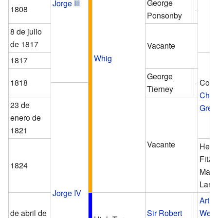
George
Jorge III
1808
Ponsonby
8 de julio
de 1817
Vacante
Whig
1817
George
1818
Con
Tierney
Char
23 de
Grey
enero de
1821
Vacante
Henry
Fitzm
1824
Marq
Lans
Jorge IV
Arthu
de abril de
Sir Robert
Well