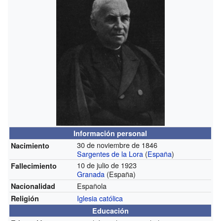
Información personal
30 de noviembre de 1846
Nacimiento
Sargentes de la Lora
(
España
)
10 de julio de 1923
Fallecimiento
Granada
(España)
Española
Nacionalidad
Iglesia católica
Religión
Educación