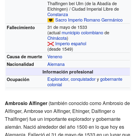
Thalfingen bei Ulm
(de la Abadía de
Elchingen)
/ Ciudad Imperial Libre de
Constanza
Sacro Imperio Romano Germánico
31 de mayo de 1533
Fallecimiento
(actual
municipio colombiano
de
Chinácota
)
Imperio español
(desde 1549)
Veneno
Causa de muerte
Alemana
Nacionalidad
Información profesional
Explorador
,
conquistador
y
gobernante
Ocupación
colonial
Ambrosio Alfinger
(también conocido como Ambrosio de
Alfínger, Ambrose von Alfinger, Ehinger, Dalfinger o
Thalfinger) fue un importante explorador y gobernante
alemán. Nació alrededor del año 1500 en lo que hoy es
Alemania. Falleció el 31 de mayo de 1533 en un lugar que