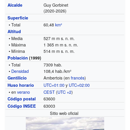
Guy Gorbinet
Alcalde
(2020-2026)
Superficie
• Total
60,48
km²
Altitud
• Media
527 m m s. n. m.
• Máxima
1 365 m m s. n. m.
• Mínima
514 m m s. n. m.
Población
(1999)
• Total
7309 hab.
•
Densidad
108,4 hab./km²
Ambertois (en
francés
)
Gentilicio
UTC+01:00
y
UTC+02:00
Huso horario
• en
verano
CEST
(
UTC +2
)
63600
Código postal
63003
Código INSEE
Sitio web oficial