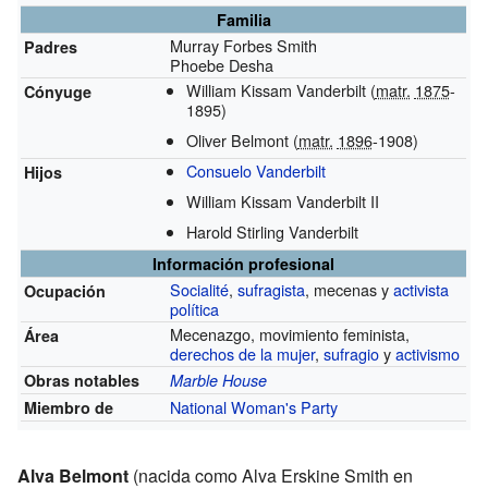
Familia
Murray Forbes Smith
Padres
Phoebe Desha
William Kissam Vanderbilt (
matr.
1875
-
Cónyuge
1895)
Oliver Belmont (
matr.
1896
-1908)
Consuelo Vanderbilt
Hijos
William Kissam Vanderbilt II
Harold Stirling Vanderbilt
Información profesional
Socialité
,
sufragista
, mecenas y
activista
Ocupación
política
Mecenazgo, movimiento feminista,
Área
derechos de la mujer
,
sufragio
y
activismo
Obras notables
Marble House
National Woman's Party
Miembro de
Alva Belmont
(nacida como Alva Erskine Smith en