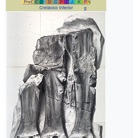
PreЄ
Є
O
S
D
C
P
T
J
K
P
N
Cretácico Inferior
g