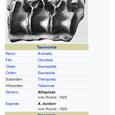
Taxonomía
Reino
:
Animalia
Filo
:
Chordata
Clase
:
Sauropsida
Orden
:
Saurischia
Suborden:
Theropoda
Infraorden:
Tetanurae
Género
:
Altispinax
von Huene, 1923
Especie
:
A. dunkeri
von Huene, 1923
Sinonimia