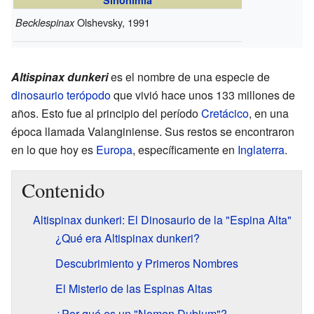
Olshevsky, 1991
Becklespinax
Altispinax dunkeri
es el nombre de una especie de
dinosaurio
terópodo
que vivió hace unos 133 millones de
años. Esto fue al principio del período
Cretácico
, en una
época llamada Valanginiense. Sus restos se encontraron
en lo que hoy es
Europa
, específicamente en
Inglaterra
.
Contenido
Altispinax dunkeri: El Dinosaurio de la "Espina Alta"
¿Qué era Altispinax dunkeri?
Descubrimiento y Primeros Nombres
El Misterio de las Espinas Altas
¿Por qué es un "Nomen Dubium"?