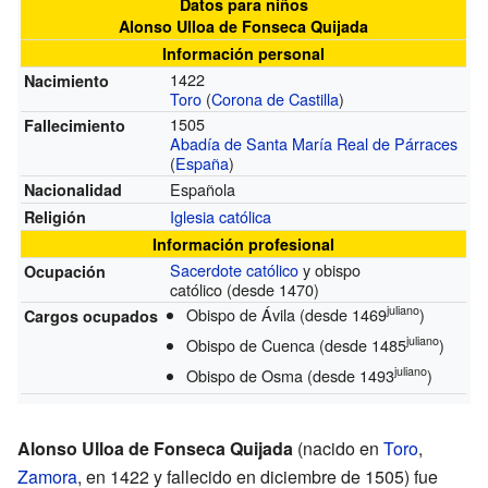
Datos para niños
Alonso Ulloa de Fonseca Quijada
Información personal
1422
Nacimiento
Toro
(
Corona de Castilla
)
1505
Fallecimiento
Abadía de Santa María Real de Párraces
(
España
)
Española
Nacionalidad
Iglesia católica
Religión
Información profesional
Sacerdote católico
y obispo
Ocupación
católico
(desde 1470)
juliano
Obispo de Ávila
(desde 1469
)
Cargos ocupados
juliano
Obispo de Cuenca
(desde 1485
)
juliano
Obispo de Osma
(desde 1493
)
Alonso Ulloa de Fonseca Quijada
(nacido en
Toro
,
Zamora
, en 1422 y fallecido en diciembre de 1505) fue