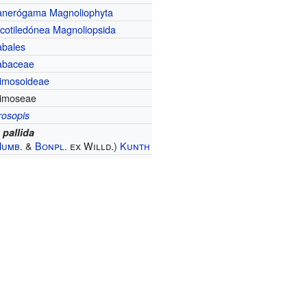
anerógama
Magnoliophyta
icotiledónea
Magnoliopsida
abales
abaceae
imosoideae
imoseae
rosopis
 pallida
Humb.
&
Bonpl.
ex Willd.)
Kunth