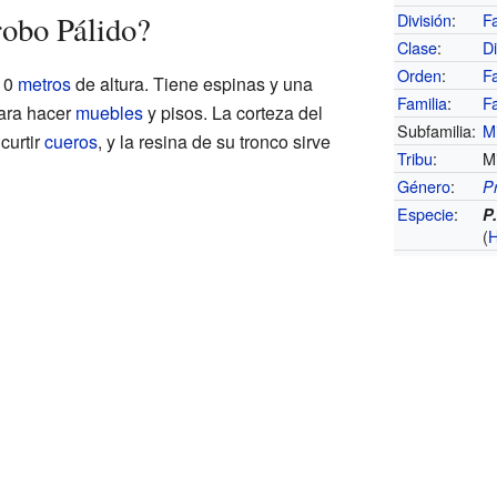
obo Pálido?
División
:
F
Clase
:
D
Orden
:
F
 10
metros
de altura. Tiene espinas y una
Familia
:
F
ara hacer
muebles
y pisos. La corteza del
Subfamilia:
M
curtir
cueros
, y la resina de su tronco sirve
Tribu
:
M
Género
:
P
Especie
:
P.
(