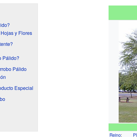
lido?
 Hojas y Flores
tente?
o Pálido?
rrobo Pálido
ión
oducto Especial
obo
Reino
:
P