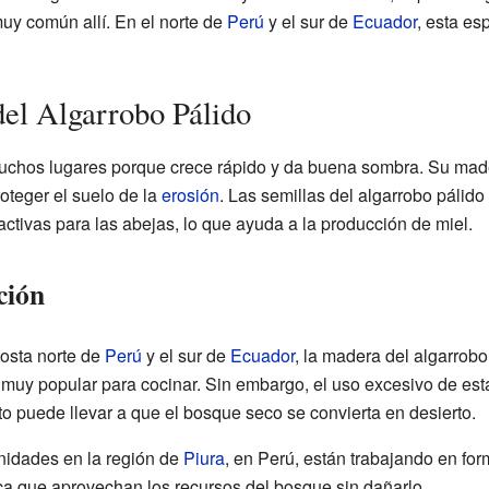
uy común allí. En el norte de
Perú
y el sur de
Ecuador
, esta es
del Algarrobo Pálido
muchos lugares porque crece rápido y da buena sombra. Su mad
teger el suelo de la
erosión
. Las semillas del algarrobo pálido
ctivas para las abejas, lo que ayuda a la producción de miel.
ción
costa norte de
Perú
y el sur de
Ecuador
, la madera del algarrobo
 muy popular para cocinar. Sin embargo, el uso excesivo de es
o puede llevar a que el bosque seco se convierta en desierto.
nidades en la región de
Piura
, en Perú, están trabajando en for
ica que aprovechan los recursos del bosque sin dañarlo.