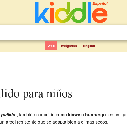
Web
Imágenes
English
álido para niños
pallida
), también conocido como
kiawe
o
huarango
, es un ti
 un árbol resistente que se adapta bien a climas secos.