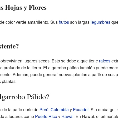
us Hojas y Flores
de color verde amarillento. Sus
frutos
son largas
legumbres
que
stente?
obrevivir en lugares secos. Esto se debe a que tiene
raíces
ext
o profundo de la tierra. El algarrobo pálido también puede cr
lmente. Además, puede generar nuevas plantas a partir de sus pr
 plantas.
lgarrobo Pálido?
o de la parte norte de
Perú
,
Colombia
y
Ecuador
. Sin embargo, 
ado a lugares como
Puerto Rico
y
Hawái
. En Hawái, el primer al