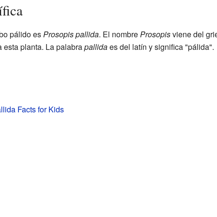
ífica
obo pálido es
Prosopis pallida
. El nombre
Prosopis
viene del gri
a esta planta. La palabra
pallida
es del latín y significa "pálida".
lida Facts for Kids