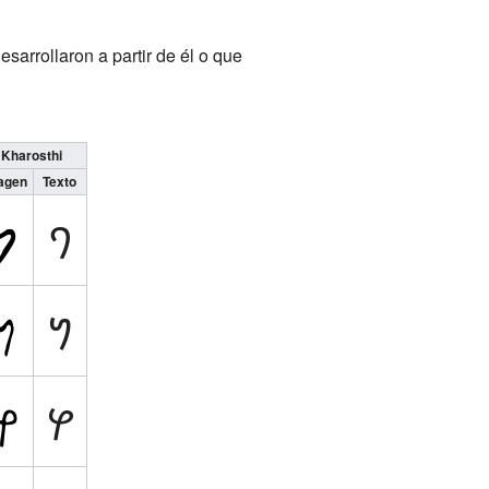
sarrollaron a partir de él o que
Kharosthi
agen
Texto
𐨀
𐨦
𐨒