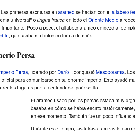
Las primeras escrituras en
arameo
se hacían con el
alfabeto fe
dioma universal" o
lingua franca
en todo el
Oriente Medio
alrededo
y importante. Poco a poco, el alfabeto arameo empezó a reempl
irio
, que usaba símbolos en forma de cuña.
perio Persa
Imperio Persa
, liderado por
Darío I
, conquistó
Mesopotamia
. Lo
 oficial para comunicarse en su enorme imperio. Esto ayudó m
erentes lugares podían entenderse por escrito.
El arameo usado por los persas estaba muy organ
basaba en cómo se había escrito históricamente
en ese momento. También fue un poco influencia
Durante este tiempo, las letras arameas tenían do