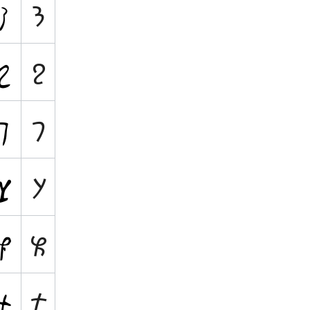
𐨢
𐨱
𐨬
𐨗
𐨓
𐨠