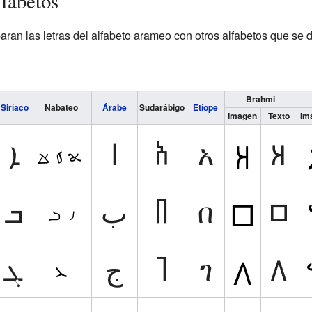
fabetos
n las letras del alfabeto arameo con otros alfabetos que se de
Brahmi
Siríaco
Nabateo
Árabe
Sudarábigo
Etíope
Imagen
Texto
Im
ܐ
ﺍ
𐩱
አ
𑀅
ܒ
ب
𐩨
በ
𑀩
ܓ
ج
𐩴
ገ
𑀕