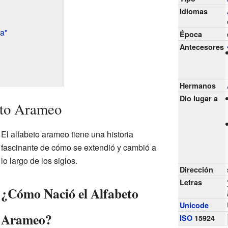
Idiomas
a"
Época
Antecesores
Hermanos
Dio lugar a
eto Arameo
El alfabeto arameo tiene una historia
fascinante de cómo se extendió y cambió a
lo largo de los siglos.
Dirección
Letras
¿Cómo Nació el Alfabeto
Unicode
Arameo?
ISO
15924