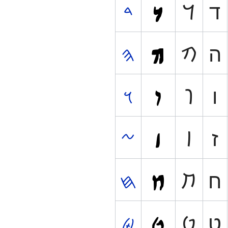
ד
𐡃
𐤃
ה
𐡄
𐤄
ו
𐡅
𐤅
ז
𐡆
𐤆
ח
𐡇
𐤇
ט
𐡈
𐤈