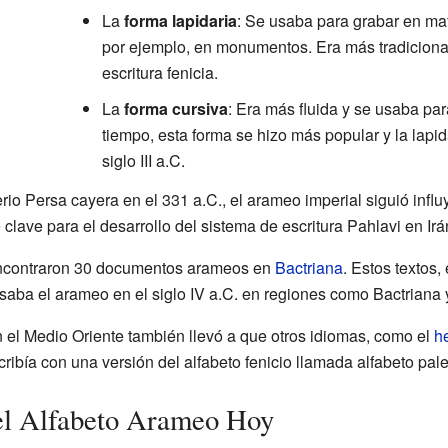
La
forma lapidaria
: Se usaba para grabar en mat
por ejemplo, en monumentos. Era más tradicional
escritura fenicia.
La
forma cursiva
: Era más fluida y se usaba par
tiempo, esta forma se hizo más popular y la lapid
siglo III a.C.
rio Persa cayera en el 331 a.C., el arameo imperial siguió in
 clave para el desarrollo del sistema de escritura Pahlavi en Irá
e encontraron 30 documentos arameos en
Bactriana
. Estos textos,
saba el arameo en el siglo IV a.C. en regiones como Bactriana
 el Medio Oriente también llevó a que otros idiomas, como el
h
ribía con una versión del alfabeto fenicio llamada alfabeto pal
el Alfabeto Arameo Hoy