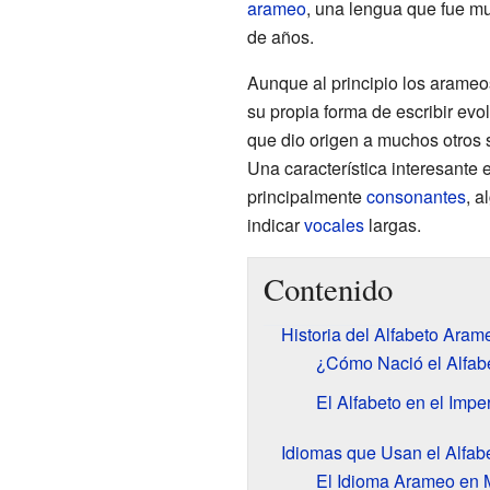
arameo
, una lengua que fue m
de años.
Aunque al principio los arameos
su propia forma de escribir evo
que dio origen a muchos otros 
Una característica interesante 
principalmente
consonantes
, a
indicar
vocales
largas.
Contenido
Historia del Alfabeto Aram
¿Cómo Nació el Alfab
El Alfabeto en el Impe
Idiomas que Usan el Alfa
El Idioma Arameo en 