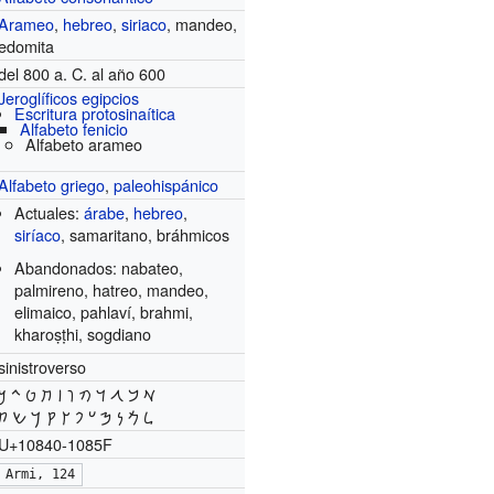
Arameo
,
hebreo
,
siriaco
, mandeo,
edomita
del 800 a. C. al año 600
Jeroglíficos egipcios
Escritura protosinaítica
Alfabeto fenicio
Alfabeto arameo
Alfabeto griego
,
paleohispánico
Actuales:
árabe
,
hebreo
,
siríaco
, samaritano, bráhmicos
Abandonados: nabateo,
palmireno, hatreo, mandeo,
elimaico, pahlaví, brahmi,
kharoṣṭhi, sogdiano
sinistroverso
𐡀 𐡁 𐡂 𐡃 𐡄 𐡅 𐡆 𐡇 𐡈 𐡉 𐡊
𐡋 𐡌 𐡍 𐡎 𐡏 𐡐 𐡑 𐡒 𐡓 𐡔 𐡕
U+10840-1085F
Armi, 124