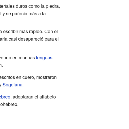
eriales duros como la piedra,
 y se parecía más a la
a escribir más rápido. Con el
aria casi desapareció para el
fluyendo en muchas
lenguas
n.
 escritos en cuero, mostraron
 y
Sogdiana
.
ebreo
, adoptaran el alfabeto
eohebreo.