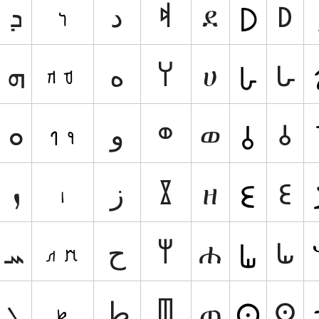
ܕ
د
𐩵
ደ
𑀥
ܗ
ﻩ
𐩠
ሀ
𑀳
ܘ
و
𐩥
ወ
𑀯
ܙ
ز
𐩸
ዘ
𑀚
ܚ
ح
𐩢
ሐ
𑀖
ܛ
ط
𐩷
ጠ
𑀣