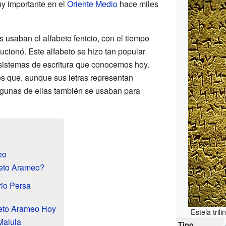
uy importante en el
Oriente Medio
hace miles
 usaban el alfabeto fenicio, con el tiempo
lucionó. Este alfabeto se hizo tan popular
sistemas de escritura que conocemos hoy.
es que, aunque sus letras representan
lgunas de ellas también se usaban para
eo
eto Arameo?
rio Persa
beto Arameo Hoy
Estela tril
Malula
Tipo