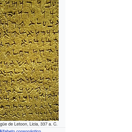
ingüe de Letoon, Licia, 337 a. C.
Alfabeto consonántico