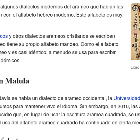
algunos dialectos modernos del arameo que hablan las
 con el alfabeto hebreo moderno. Este alfabeto es muy
acos
y otros dialectos arameos cristianos se escriben
eo tiene su propio alfabeto mandeo. Como el alfabeto
o y es casi idéntico, a menudo se usa para escribir
adémicos.
Libro
n Malula
davía se habla un dialecto de arameo occidental, la
Universida
cursos para mantener vivo el idioma. Sin embargo, en 2010, las a
cidió que, en lugar de usar la escritura aramea cuadrada, se us
el uso del alfabeto arameo cuadrado ha continuado en cierta me