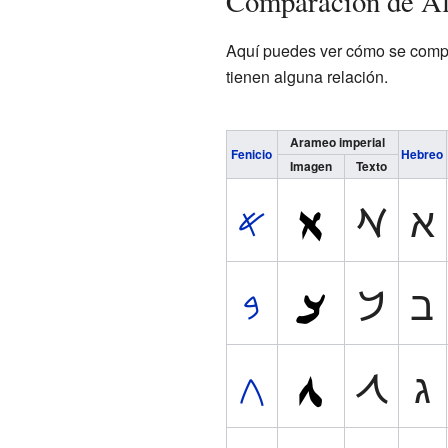
Comparación de Al
Aquí puedes ver cómo se compara
tienen alguna relación.
Arameo imperial
Fenicio
Hebreo
Imagen
Texto
א
𐡀
𐤀
ב
𐡁
𐤁
ג
𐡂
𐤂