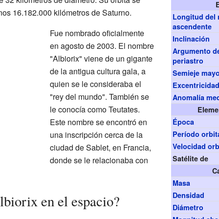
nos 16.182.000 kilómetros de Saturno.
Longitud del
ascendente
Fue nombrado oficialmente
Inclinación
en agosto de 2003. El nombre
Argumento d
"Albiorix" viene de un gigante
periastro
de la antigua cultura gala, a
Semieje may
quien se le consideraba el
Excentricida
"rey del mundo". También se
Anomalía me
le conocía como Teutates.
Eleme
Este nombre se encontró en
Época
una inscripción cerca de la
Período orbit
Velocidad orb
ciudad de Sablet, en Francia,
Satélite de
donde se le relacionaba con
Ca
Masa
Densidad
iorix en el espacio?
Diámetro