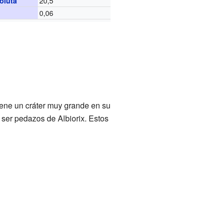
20,5
oluta
0,06
tiene un cráter muy grande en su
 ser pedazos de Albiorix. Estos