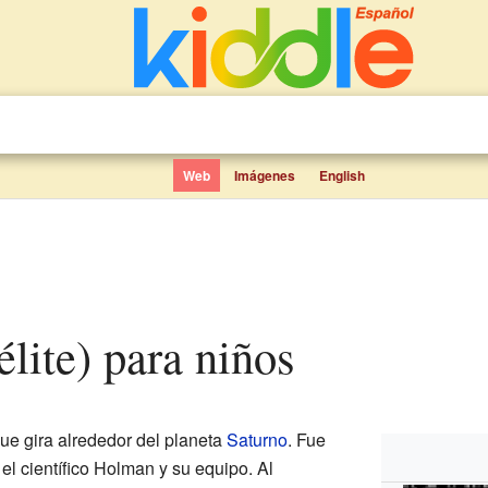
Web
Imágenes
English
télite) para niños
que gira alrededor del planeta
Saturno
. Fue
el científico Holman y su equipo. Al