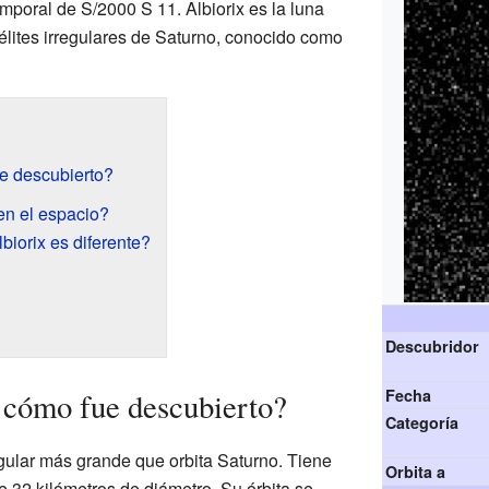
emporal de S/2000 S 11. Albiorix es la luna
lites irregulares de Saturno, conocido como
ue descubierto?
en el espacio?
biorix es diferente?
Descubridor
Fecha
 cómo fue descubierto?
Categoría
rregular más grande que orbita Saturno. Tiene
Orbita a
32 kilómetros de diámetro. Su órbita se