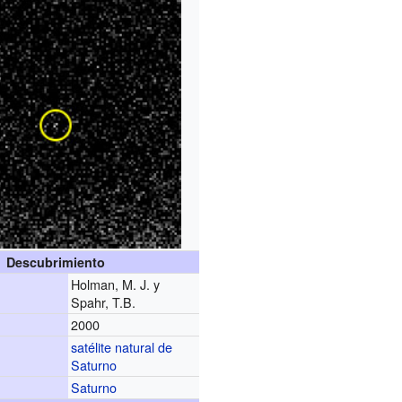
Descubrimiento
Holman, M. J. y
Spahr, T.B.
2000
satélite natural de
Saturno
Saturno