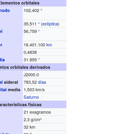
Elementos orbitales
102,402
°
 nodo
35,511
°
(
eclíptica
)
56,759
°
el
16.401.100
km
or
0,4838
d
31.855
°
dia
ntos orbitales derivados
J2000.0
783,52
días
al
sideral
1,503 km/s
ital
media
Saturno
racterísticas físicas
21 exagramos
2,3 g/cm³
32 km