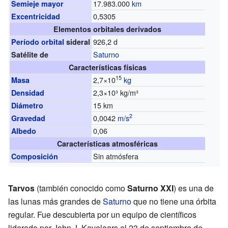
17.983.000
km
Semieje mayor
0,5305
Excentricidad
Elementos orbitales derivados
926,2 d
Período orbital
sideral
Saturno
Satélite de
Características físicas
15
2,7×10
kg
Masa
2,3×10³ kg/m³
Densidad
15 km
Diámetro
2
0,0042
m/s
Gravedad
0,06
Albedo
Características atmosféricas
Sin atmósfera
Composición
Tarvos
(también conocido como
Saturno XXI
) es una de
las lunas más grandes de
Saturno
que no tiene una órbita
regular. Fue descubierta por un equipo de científicos
liderado por John J. Kavelaars el 23 de septiembre de