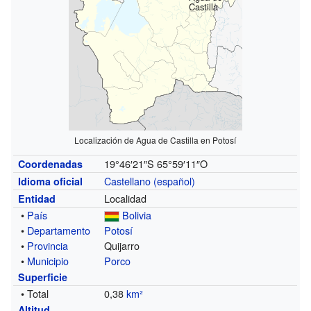
Castilla
Localización de Agua de Castilla en Potosí
19°46′21″S
65°59′11″O
Coordenadas
Castellano (español)
Idioma oficial
Localidad
Entidad
•
País
Bolivia
•
Departamento
Potosí
•
Provincia
Quijarro
•
Municipio
Porco
Superficie
• Total
0,38
km²
Altitud