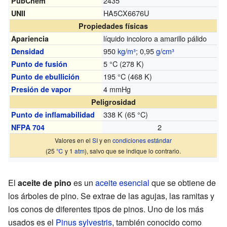
2435
PubChem
HA5CX6676U
UNII
Propiedades físicas
líquido incoloro a amarillo pálido
Apariencia
950
kg
/
m³
; 0,95
g
/
cm³
Densidad
5 °C (278 K)
Punto de fusión
195 °C (468 K)
Punto de ebullición
4 mmHg
Presión de vapor
Peligrosidad
338 K (65 °C)
Punto de inflamabilidad
2
NFPA 704
Valores en el
SI
y en
condiciones estándar
(25
℃
y 1
atm
), salvo que se indique lo contrario.
El
aceite de pino
es un
aceite esencial
que se obtiene de
los árboles de pino. Se extrae de las agujas, las ramitas y
los conos de diferentes tipos de pinos. Uno de los más
usados es el
Pinus sylvestris
, también conocido como