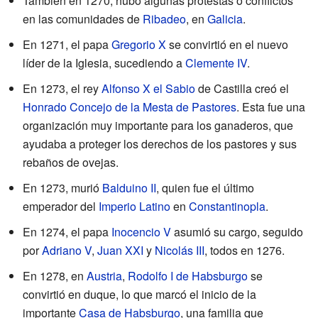
También en 1270, hubo algunas protestas o conflictos
en las comunidades de
Ribadeo
, en
Galicia
.
En 1271, el papa
Gregorio X
se convirtió en el nuevo
líder de la Iglesia, sucediendo a
Clemente IV
.
En 1273, el rey
Alfonso X el Sabio
de Castilla creó el
Honrado Concejo de la Mesta de Pastores
. Esta fue una
organización muy importante para los ganaderos, que
ayudaba a proteger los derechos de los pastores y sus
rebaños de ovejas.
En 1273, murió
Balduino II
, quien fue el último
emperador del
Imperio Latino
en
Constantinopla
.
En 1274, el papa
Inocencio V
asumió su cargo, seguido
por
Adriano V
,
Juan XXI
y
Nicolás III
, todos en 1276.
En 1278, en
Austria
,
Rodolfo I de Habsburgo
se
convirtió en duque, lo que marcó el inicio de la
importante
Casa de Habsburgo
, una familia que