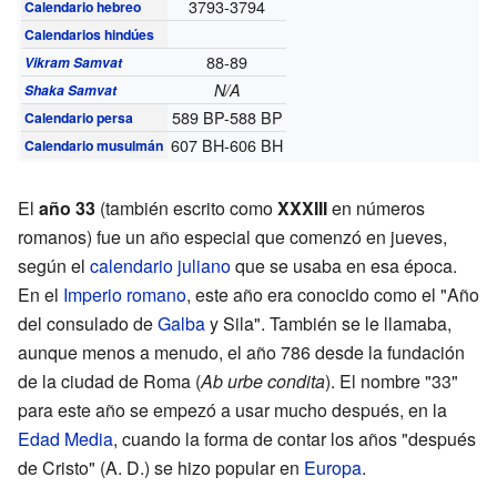
3793-3794
Calendario hebreo
Calendarios hindúes
88-89
Vikram Samvat
N/A
Shaka Samvat
589 BP-588 BP
Calendario persa
607 BH-606 BH
Calendario musulmán
El
año 33
(también escrito como
XXXIII
en números
romanos) fue un año especial que comenzó en jueves,
según el
calendario juliano
que se usaba en esa época.
En el
Imperio romano
, este año era conocido como el "Año
del consulado de
Galba
y Sila". También se le llamaba,
aunque menos a menudo, el año 786 desde la fundación
de la ciudad de Roma (
Ab urbe condita
). El nombre "33"
para este año se empezó a usar mucho después, en la
Edad Media
, cuando la forma de contar los años "después
de Cristo" (A. D.) se hizo popular en
Europa
.