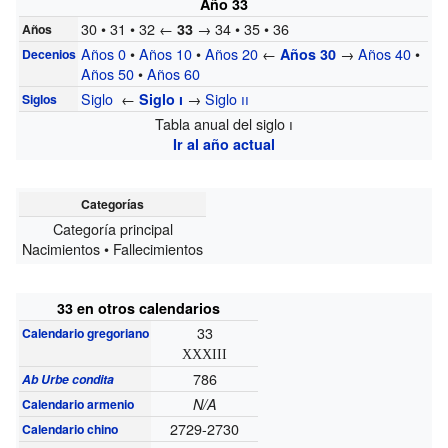
Año 33
30 • 31 • 32 ←
→ 34 • 35 • 36
33
Años
Años 0
•
Años 10
•
Años 20
←
→
Años 40
•
Años 30
Decenios
Años 50
•
Años 60
Siglo
←
→
Siglo
ii
Siglo
i
Siglos
Tabla anual del siglo
i
Ir al año actual
Categorías
Categoría principal
Nacimientos • Fallecimientos
33 en otros calendarios
33
Calendario gregoriano
XXXIII
786
Ab Urbe condita
N/A
Calendario armenio
2729-2730
Calendario chino