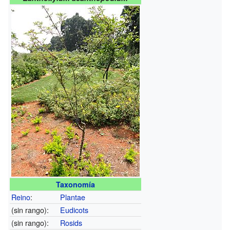
Taxonomía
Reino
:
Plantae
(sin rango):
Eudicots
(sin rango):
Rosids