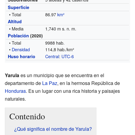
Superficie
• Total
86.97
km²
Altitud
• Media
1,740 m s. n. m.
Población
(2020)
• Total
9988 hab.
•
Densidad
114,8 hab./km²
Central
:
UTC-6
Huso horario
Yarula
es un municipio que se encuentra en el
departamento de
La Paz
, en la hermosa República de
Honduras
. Es un lugar con una rica historia y paisajes
naturales.
Contenido
¿Qué significa el nombre de Yarula?