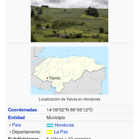
Yarula
Localización de Yarula en Honduras
14°06′52″N
88°05′12″O
Coordenadas
Municipio
Entidad
•
País
Honduras
• Departamento
La Paz
5 aldeas y 42 caseríos
Subdivisiones