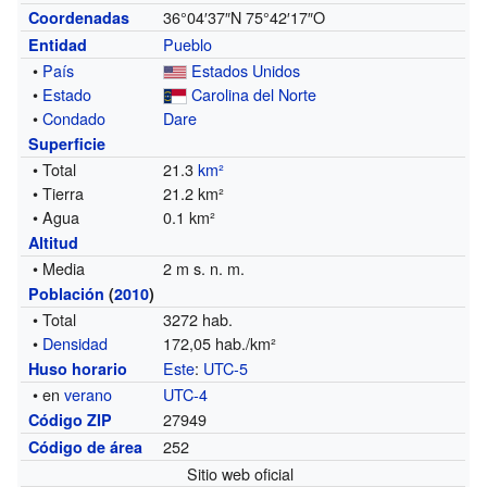
36°04′37″N
75°42′17″O
Coordenadas
Pueblo
Entidad
•
País
Estados Unidos
•
Estado
Carolina del Norte
•
Condado
Dare
Superficie
• Total
21.3
km²
• Tierra
21.2 km²
• Agua
0.1 km²
Altitud
• Media
2 m s. n. m.
Población
(
2010
)
• Total
3272 hab.
•
Densidad
172,05 hab./km²
Este
:
UTC-5
Huso horario
• en
verano
UTC-4
27949
Código ZIP
252
Código de área
Sitio web oficial