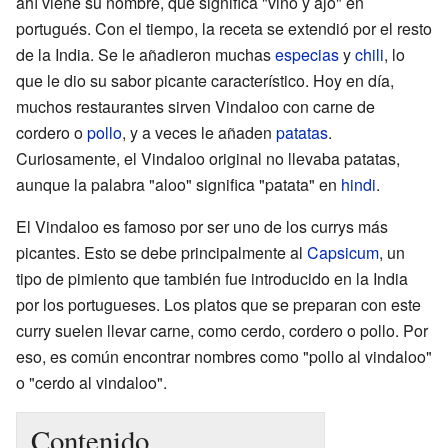
ahí viene su nombre, que significa "vino y ajo" en
portugués. Con el tiempo, la receta se extendió por el resto
de la India. Se le añadieron muchas
especias
y
chili
, lo
que le dio su sabor picante característico. Hoy en día,
muchos restaurantes sirven Vindaloo con carne de
cordero o
pollo
, y a veces le añaden
patatas
.
Curiosamente, el Vindaloo original no llevaba patatas,
aunque la palabra "aloo" significa "patata" en
hindi
.
El Vindaloo es famoso por ser uno de los currys más
picantes. Esto se debe principalmente al
Capsicum
, un
tipo de pimiento que también fue introducido en la India
por los portugueses. Los platos que se preparan con este
curry suelen llevar carne, como cerdo, cordero o pollo. Por
eso, es común encontrar nombres como "pollo al vindaloo"
o "cerdo al vindaloo".
Contenido