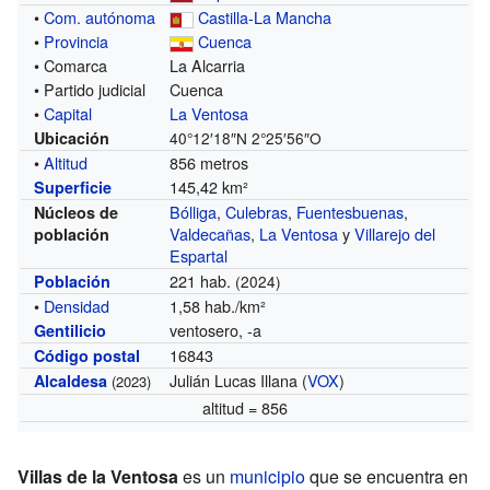
•
Com. autónoma
Castilla-La Mancha
•
Provincia
Cuenca
• Comarca
La Alcarria
• Partido judicial
Cuenca
•
Capital
La Ventosa
Ubicación
40°12′18″N
2°25′56″O
•
Altitud
856 metros
145,42 km²
Superficie
Bólliga
,
Culebras
,
Fuentesbuenas
,
Núcleos de
Valdecañas
,
La Ventosa
y
Villarejo del
población
Espartal
221 hab.
Población
(2024)
•
Densidad
1,58 hab./km²
ventosero, -a
Gentilicio
16843
Código postal
Julián Lucas Illana (
VOX
)
Alcaldesa
(2023)
altitud = 856
Villas de la Ventosa
es un
municipio
que se encuentra en