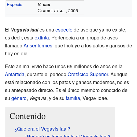
Especie
:
V. iaai
Clarke
, 2005
et al.
El
Vegavis iaai
es una
especie
de ave que ya no existe,
es decir, está
extinta
. Pertenecía a un grupo de aves
llamado
Anseriformes
, que incluye a los patos y gansos de
hoy en día.
Este animal vivió hace unos 65 millones de años en la
Antártida
, durante el periodo
Cretácico Superior
. Aunque
está relacionado con los patos y gansos modernos, no es
su antepasado directo. Es el único miembro conocido de
su
género
,
Vegavis
, y de su
familia
, Vegaviidae.
Contenido
¿Qué era el Vegavis iaai?
¿Por qué es importante el Vegavis iaai?