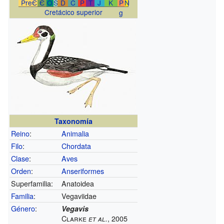
PreЄ
Є
O
S
D
C
P
T
J
K
P
N
Cretácico superior
g
Taxonomía
Reino
:
Animalia
Filo
:
Chordata
Clase
:
Aves
Orden
:
Anseriformes
Superfamilia:
Anatoidea
Familia
:
Vegaviidae
Género
:
Vegavis
Clarke
, 2005
et al.