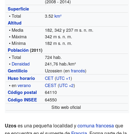
(2008 - 2014)
Superficie
• Total
3.52
km²
Altitud
• Media
182, 342 y 237 m s. n. m.
• Máxima
342 m s. n. m.
• Mínima
182 m s. n. m.
Población
(2011)
• Total
724 hab.
•
Densidad
241,76 hab./km²
Uzossien (en
francés
)
Gentilicio
CET
(
UTC +1
)
Huso horario
• en
verano
CEST
(
UTC +2
)
64110
Código postal
64550
Código INSEE
Sitio web oficial
Uzos
es una pequeña localidad y
comuna francesa
que
se encuentra en el suroeste de
Francia
. Forma parte de la