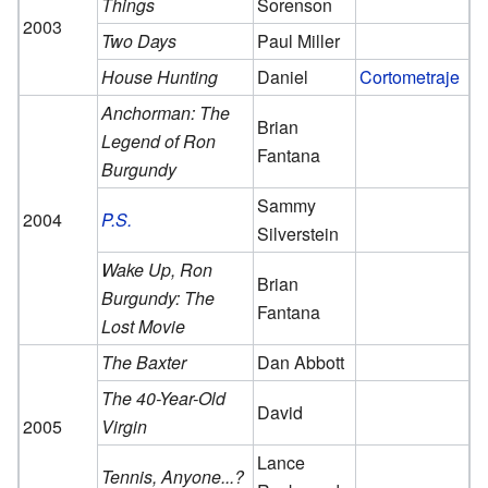
Things
Sorenson
2003
Two Days
Paul Miller
House Hunting
Daniel
Cortometraje
Anchorman: The
Brian
Legend of Ron
Fantana
Burgundy
Sammy
2004
P.S.
Silverstein
Wake Up, Ron
Brian
Burgundy: The
Fantana
Lost Movie
The Baxter
Dan Abbott
The 40-Year-Old
David
2005
Virgin
Lance
Tennis, Anyone...?