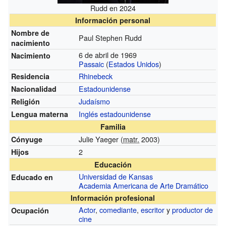
Rudd en 2024
Información personal
Nombre de
Paul Stephen Rudd
nacimiento
6 de abril de 1969
Nacimiento
Passaic
(
Estados Unidos
)
Rhinebeck
Residencia
Estadounidense
Nacionalidad
Judaísmo
Religión
Inglés estadounidense
Lengua materna
Familia
Julie Yaeger (
matr.
2003)
Cónyuge
2
Hijos
Educación
Universidad de Kansas
Educado en
Academia Americana de Arte Dramático
Información profesional
Actor
,
comediante
,
escritor
y
productor de
Ocupación
cine