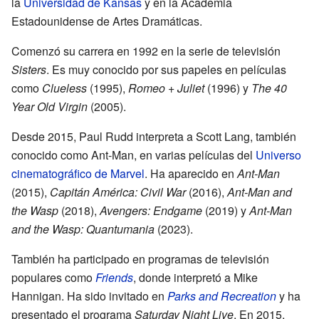
la
Universidad de Kansas
y en la Academia
Estadounidense de Artes Dramáticas.
Comenzó su carrera en 1992 en la serie de televisión
Sisters
. Es muy conocido por sus papeles en películas
como
Clueless
(1995),
Romeo + Juliet
(1996) y
The 40
Year Old Virgin
(2005).
Desde 2015, Paul Rudd interpreta a Scott Lang, también
conocido como Ant-Man, en varias películas del
Universo
cinematográfico de Marvel
. Ha aparecido en
Ant-Man
(2015),
Capitán América: Civil War
(2016),
Ant-Man and
the Wasp
(2018),
Avengers: Endgame
(2019) y
Ant-Man
and the Wasp: Quantumania
(2023).
También ha participado en programas de televisión
populares como
Friends
, donde interpretó a Mike
Hannigan. Ha sido invitado en
Parks and Recreation
y ha
presentado el programa
Saturday Night Live
. En 2015,