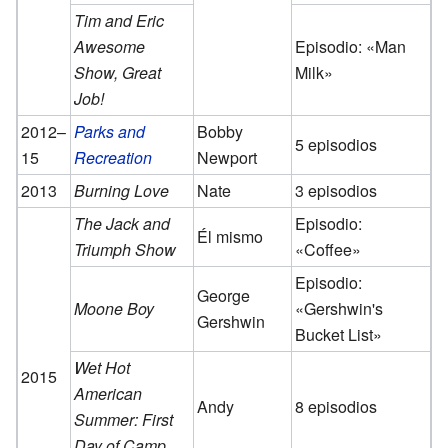
Tim and Eric
Awesome
Episodio: «Man
Show, Great
Milk»
Job!
2012–
Parks and
Bobby
5 episodios
15
Recreation
Newport
2013
Burning Love
Nate
3 episodios
The Jack and
Episodio:
Él mismo
Triumph Show
«Coffee»
Episodio:
George
Moone Boy
«Gershwin's
Gershwin
Bucket List»
Wet Hot
2015
American
Andy
8 episodios
Summer: First
Day of Camp