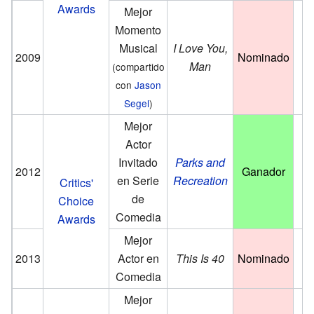
Awards
Mejor
Momento
Musical
I Love You,
2009
Nominado
Man
(compartido
con
Jason
Segel
)
Mejor
Actor
Invitado
Parks and
2012
Ganador
en Serie
Recreation
Critics'
de
Choice
Comedia
Awards
Mejor
2013
Actor en
This Is 40
Nominado
Comedia
Mejor