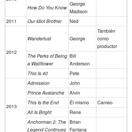
George
How Do You Know
Madison
2011
Our Idiot Brother
Ned
También
Wanderlust
George
como
productor
2012
The Perks of Being
Bill
a Wallflower
Anderson
This Is 40
Pete
Admission
John
Prince Avalanche
Alvin
This Is the End
Él mismo
Cameo
2013
All Is Bright
Rene
Anchorman 2: The
Brian
Legend Continues
Fantana