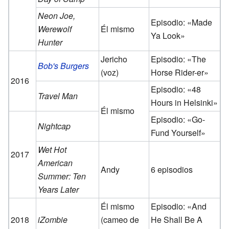
Neon Joe,
Episodio: «Made
Werewolf
Él mismo
Ya Look»
Hunter
Jericho
Episodio: «The
Bob's Burgers
(voz)
Horse Rider-er»
2016
Episodio: «48
Travel Man
Hours in Helsinki»
Él mismo
Episodio: «Go-
Nightcap
Fund Yourself»
Wet Hot
2017
American
Andy
6 episodios
Summer: Ten
Years Later
Él mismo
Episodio: «And
2018
iZombie
(cameo de
He Shall Be A