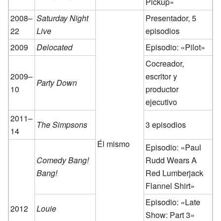
Pickup»
2008–
Saturday Night
Presentador, 5
22
Live
episodios
2009
Delocated
Episodio: «Pilot»
Cocreador,
2009–
escritor y
Party Down
10
productor
ejecutivo
2011–
The Simpsons
3 episodios
14
Él mismo
Episodio: «Paul
Comedy Bang!
Rudd Wears A
Bang!
Red Lumberjack
Flannel Shirt»
Episodio: «Late
2012
Louie
Show: Part 3»