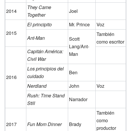
They Came
2014
Joel
Together
El principito
Mr. Prince
Voz
2015
También
Ant-Man
Scott
como escritor
Lang/Ant-
Capitán América:
Man
Civil War
Los principios del
Ben
cuidado
2016
Nerdland
John
Voz
Rush: Time Stand
Narrador
Still
También
como
2017
Fun Mom Dinner
Brady
productor