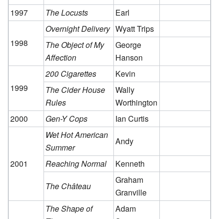
1997
The Locusts
Earl
Overnight Delivery
Wyatt Trips
1998
The Object of My
George
Affection
Hanson
200 Cigarettes
Kevin
1999
The Cider House
Wally
Rules
Worthington
2000
Gen-Y Cops
Ian Curtis
Wet Hot American
Andy
Summer
2001
Reaching Normal
Kenneth
Graham
The Château
Granville
The Shape of
Adam