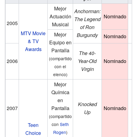
Mejor
Anchorman:
Actuación
Nominado
The Legend
2005
Musical
of Ron
MTV Movie
Mejor
Burgundy
Nominado
& TV
Equipo en
Awards
Pantalla
The 40-
(compartido
2006
Year-Old
Nominado
con el
Virgin
elenco)
Mejor
Química
en
Knocked
2007
Pantalla
Nominado
Up
(compartido
con
Seth
Teen
Rogen
)
Choice