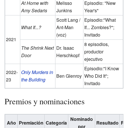
At Home with
Melisso
Episodio: "New
Amy Sedaris
Junkins
Year's"
Scott Lang /
Episodio:"What
What If...?
Ant-Man
If... Zombies?";
(voz)
Invitado
2021
8 episodios,
The Shrink Next
Dr. Isaac
productor
Door
Herschkopf
ejecutivo
Episodio:"I Know
2022-
Only Murders in
Ben Glenroy
Who Did It";
23
the Building
Invitado
Premios y nominaciones
Nominado
Año
Premiación
Categoría
Resultado
Ref
por