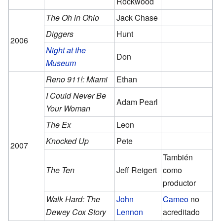
Rockwood
The Oh in Ohio
Jack Chase
Diggers
Hunt
2006
Night at the
Don
Museum
Reno 911!: Miami
Ethan
I Could Never Be
Adam Pearl
Your Woman
The Ex
Leon
Knocked Up
Pete
2007
También
The Ten
Jeff Reigert
como
productor
Walk Hard: The
John
Cameo
no
Dewey Cox Story
Lennon
acreditado