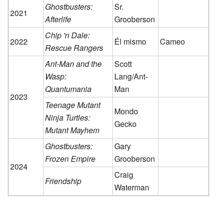
Ghostbusters:
Sr.
2021
Afterlife
Grooberson
Chip 'n Dale:
2022
Él mismo
Cameo
Rescue Rangers
Ant-Man and the
Scott
Wasp:
Lang/Ant-
Quantumania
Man
2023
Teenage Mutant
Mondo
Ninja Turtles:
Gecko
Mutant Mayhem
Ghostbusters:
Gary
Frozen Empire
Grooberson
2024
Craig
Friendship
Waterman