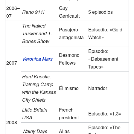
2006–
Guy
Reno 911!
5 episodios
07
Gerricault
The Naked
Pasajero
Episodio: «Gold
Trucker and T-
antagonista
Watch»
Bones Show
Episodio:
Desmond
Veronica Mars
«Debasement
2007
Fellows
Tapes»
Hard Knocks:
Training Camp
Él mismo
Narrador
with the Kansas
City Chiefs
Little Britain
French
Episodio: «1.3»
USA
president
2008
Episodio: «The
Wainy Days
Alias