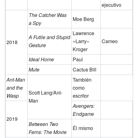
ejecutivo
The Catcher Was
Moe Berg
a Spy
Lawrence
A Futile and Stupid
«Larry»
Cameo
2018
Gesture
Kroger
Ideal Home
Paul
Mute
Cactus Bill
Ant-Man
También
and the
como
Scott Lang/Ant-
Wasp
escritor
Man
Avengers:
Endgame
2019
Between Two
Él mismo
Ferns: The Movie