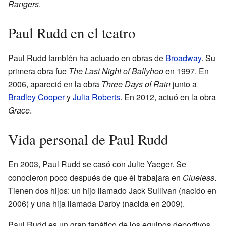
Rangers
.
Paul Rudd en el teatro
Paul Rudd también ha actuado en obras de
Broadway
. Su
primera obra fue
The Last Night of Ballyhoo
en 1997. En
2006, apareció en la obra
Three Days of Rain
junto a
Bradley Cooper
y
Julia Roberts
. En 2012, actuó en la obra
Grace
.
Vida personal de Paul Rudd
En 2003, Paul Rudd se casó con Julie Yaeger. Se
conocieron poco después de que él trabajara en
Clueless
.
Tienen dos hijos: un hijo llamado Jack Sullivan (nacido en
2006) y una hija llamada Darby (nacida en 2009).
Paul Rudd es un gran fanático de los equipos deportivos