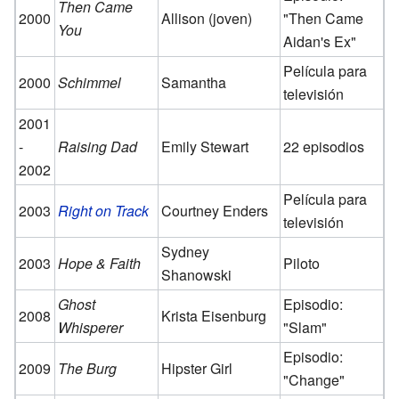
Then Came
2000
Allison (joven)
"Then Came
You
Aidan's Ex"
Película para
2000
Schimmel
Samantha
televisión
2001
-
Raising Dad
Emily Stewart
22 episodios
2002
Película para
2003
Right on Track
Courtney Enders
televisión
Sydney
2003
Hope & Faith
Piloto
Shanowski
Ghost
Episodio:
2008
Krista Eisenburg
Whisperer
"Slam"
Episodio:
2009
The Burg
Hipster Girl
"Change"