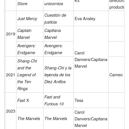
Kit
directora y
Store
unicornios
productor
Cuestión de
Eva Ansley
Just Mercy
justicia
Captain
Capitana
2019
Marvel
Marvel
Avengers:
Avengers:
Endgame
Endgame
Carol
Danvers/Capitana
Shang-Chi
Marvel
and the
Shang-Chi y la
2021
Cameo
Legend of
leyenda de los
the Ten
Diez Anillos
Rings
Fast and
Tess
Fast X
Furious 10
2023
Carol
The Marvels
The Marvels
Danvers/Capitana
Marvel