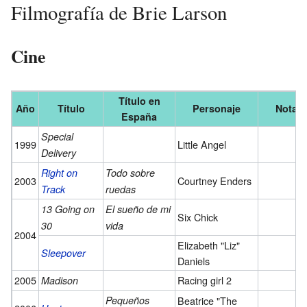
Filmografía de Brie Larson
Cine
Título en
Año
Título
Personaje
Notas
España
Special
1999
Little Angel
Delivery
Right on
Todo sobre
2003
Courtney Enders
Track
ruedas
13 Going on
El sueño de mi
Six Chick
30
vida
2004
Elizabeth "Liz"
Sleepover
Daniels
2005
Racing girl 2
Madison
Pequeños
Beatrice "The