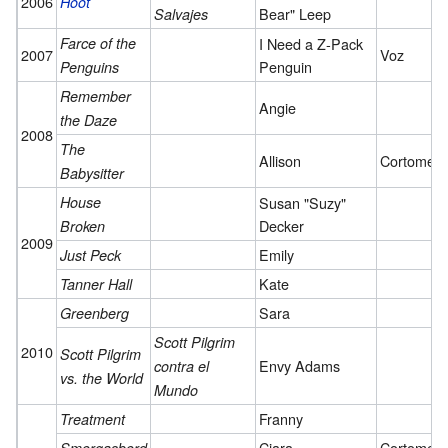
2006
Hoot
Bear" Leep
Salvajes
Farce of the
I Need a Z-Pack
2007
Voz
Penguin
Penguins
Remember
Angie
the Daze
2008
The
Allison
Cortometr
Babysitter
House
Susan "Suzy"
Decker
Broken
2009
Emily
Just Peck
Kate
Tanner Hall
Sara
Greenberg
Scott Pilgrim
2010
Scott Pilgrim
Envy Adams
contra el
vs. the World
Mundo
Franny
Treatment
Ciara
Cortometr