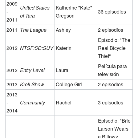
2009
United States
Katherine "Kate"
-
36 episodios
of Tara
Gregson
2011
2011
The League
Ashley
2 episodios
Episodio: "The
2012
NTSF:SD:SUV
Katerin
Real Bicycle
Thief"
Película para
2012
Entry Level
Laura
televisión
2013
Kroll Show
College Girl
2 episodios
2013
-
Community
Rachel
3 episodios
2014
Episodio: "Brie
Larson Wears
a Billowy