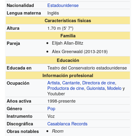
Estadounidense
Nacionalidad
Inglés
Lengua materna
Características físicas
1.70 m (5' 7")
Altura
Familia
Elijah Allan-Blitz
Pareja
Alex Greenwald
(2013-2019)
Educación
Teatro del Conservatorio estadounidense
Educada en
Información profesional
Artista
,
Cantante
,
Directora de cine
,
Ocupación
Productora de cine
,
Guionista
,
Modelo
y
Youtuber
1998-presente
Años activa
Pop
Género
Voz
Instrumento
Casablanca Records
Discográfica
Room
Obras notables