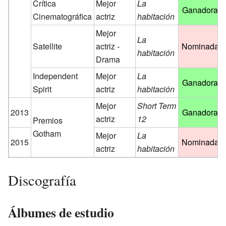
Crítica
Mejor
La
Ganadora
Cinematográfica
actriz
habitación
Mejor
La
Satellite
actriz -
Nominada
habitación
Drama
Independent
Mejor
La
Ganadora
Spirit
actriz
habitación
Mejor
Short Term
2013
Ganadora
actriz
12
Premios
Gotham
Mejor
La
2015
Nominada
actriz
habitación
Discografía
Álbumes de estudio