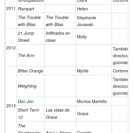
Smorgasbord
2011
Helen
Rampart
The Trouble
The Trouble
Stephanie
Jouseski
with Bliss
with Bliss
21 Jump
Infiltrados en
Molly
Street
clase
2012
También
The Arm
directora y
guionista
Myrtle
Cortometr
Bitter Orange
También
Weighting
directora y
guionista
Monica Martello
Don Jon
2013
Short Term
Las vidas de
Grace
12
Grace
The
Cassidy
Spectacular
Aquí y Ahora