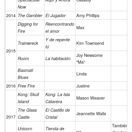
Now
2014
Amy Phillips
The Gambler
El Jugador
Digging for
Reencontrando
Max
Fire
el amor
Y de repente
Kim Townsend
Trainwreck
tú
2015
Joy Newsome
Room
La habitación
"Ma"
Basmati
Linda
Blues
2016
Justine
Free Fire
Kong: Skull
Kong: La Isla
Mason Weaver
Island
Calavera
The Glass
El Castillo de
Jeannette Walls
2017
Castle
Cristal
También
Unicorn
Tienda de