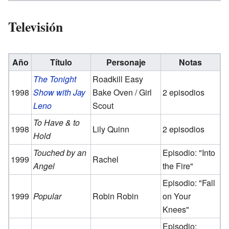
Televisión
Año
Título
Personaje
Notas
The Tonight
Roadkill Easy
1998
Show with Jay
Bake Oven / Girl
2 episodios
Leno
Scout
To Have & to
1998
Lily Quinn
2 episodios
Hold
Touched by an
Episodio: "Into
1999
Rachel
Angel
the Fire"
Episodio: "Fall
1999
Popular
Robin Robin
on Your
Knees"
Episodio: