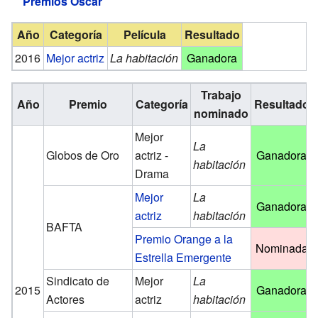
Premios Óscar
Año
Categoría
Película
Resultado
2016
Mejor actriz
La habitación
Ganadora
Trabajo
Año
Premio
Categoría
Resultado
nominado
Mejor
La
Globos de Oro
actriz -
Ganadora
habitación
Drama
Mejor
La
Ganadora
actriz
habitación
BAFTA
Premio Orange a la
Nominada
Estrella Emergente
Sindicato de
Mejor
La
2015
Ganadora
Actores
actriz
habitación