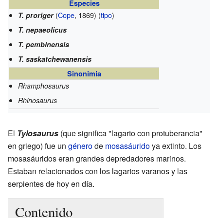
Especies
(
Cope
, 1869) (
tipo
)
T. proriger
T. nepaeolicus
T. pembinensis
T. saskatchewanensis
Sinonimia
Rhamphosaurus
Rhinosaurus
El
Tylosaurus
(que significa "lagarto con protuberancia"
en griego) fue un
género
de
mosasáurido
ya extinto. Los
mosasáuridos eran grandes depredadores marinos.
Estaban relacionados con los lagartos varanos y las
serpientes de hoy en día.
Contenido