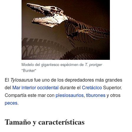
Modelo del gigantesco espécimen de
T. proriger
"Bunker"
El
Tylosaurus
fue uno de los depredadores más grandes
del
Mar interior occidental
durante el
Cretácico
Superior.
Compartía este mar con
plesiosaurios
,
tiburones
y otros
peces
.
Tamaño y características