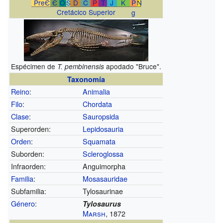
PreЄ
Є
O
S
D
C
P
T
J
K
P
N
Cretácico Superior
g
Espécimen de
apodado "Bruce".
T. pembinensis
Taxonomía
Reino
:
Animalia
Filo
:
Chordata
Clase
:
Sauropsida
Superorden:
Lepidosauria
Orden
:
Squamata
Suborden:
Scleroglossa
Infraorden:
Anguimorpha
Familia
:
Mosasauridae
Subfamilia:
Tylosaurinae
Género
:
Tylosaurus
Marsh
, 1872