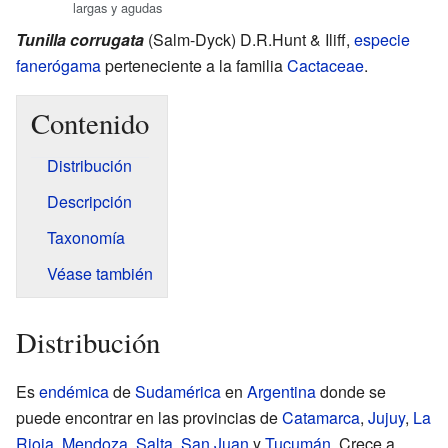
largas y agudas
Tunilla corrugata
(Salm-Dyck) D.R.Hunt & Iliff
,
especie
fanerógama
perteneciente a la familia
Cactaceae
.
Contenido
Distribución
Descripción
Taxonomía
Véase también
Distribución
Es
endémica
de
Sudamérica
en
Argentina
donde se
puede encontrar en las provincias de
Catamarca
,
Jujuy
,
La
Rioja
,
Mendoza
,
Salta
,
San Juan
y
Tucumán
. Crece a