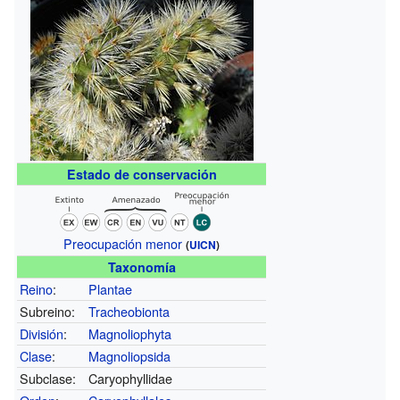
Estado de conservación
Preocupación menor
(
UICN
)
Taxonomía
Reino
:
Plantae
Subreino:
Tracheobionta
División
:
Magnoliophyta
Clase
:
Magnoliopsida
Subclase:
Caryophyllidae