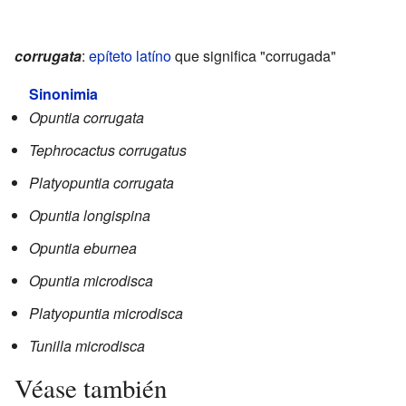
corrugata
:
epíteto
latíno
que significa "corrugada"
Sinonimia
Opuntia corrugata
Tephrocactus corrugatus
Platyopuntia corrugata
Opuntia longispina
Opuntia eburnea
Opuntia microdisca
Platyopuntia microdisca
Tunilla microdisca
Véase también