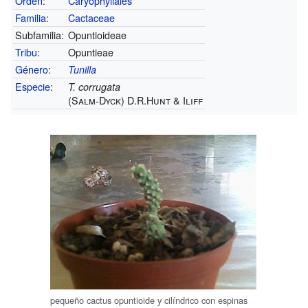
Orden
:
Caryophyllales
Familia
:
Cactaceae
Subfamilia:
Opuntioideae
Tribu
:
Opuntieae
Género
:
Tunilla
Especie
:
T. corrugata
(Salm-Dyck) D.R.Hunt & Iliff
pequeño cactus opuntioide y cilíndrico con espinas