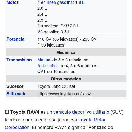
4 en línea
gasolina
: 1.8
L
Motor
2.0 L
2.4 L
2.5 L
Turbodiésel
2.0 L
D4D
V6
gasolina 3.5 L
116 CV (85 kilovatios) - 263 CV
Potencia
(193 kilovatios)
Mecánica
Manual
de 5 o 6 relaciones
Transmisión
Automática
de 4, 5 o 6 marchas
CVT de 10 marchas
Otros modelos
Toyota Land Cruiser
Sucesor
https://www.toyota.com/rav4/
Sitio web
El
Toyota RAV4
es un
vehículo deportivo utilitario
(SUV)
fabricado por la empresa japonesa
Toyota Motor
Corporation
. El nombre RAV4 significa "Vehículo de