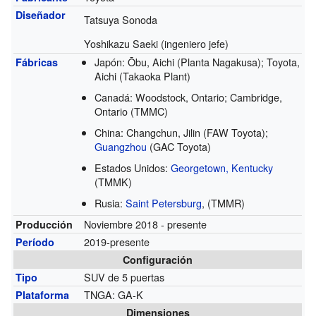
Diseñador
Tatsuya Sonoda
Yoshikazu Saeki (ingeniero jefe)
Japón: Ōbu, Aichi (Planta Nagakusa); Toyota,
Fábricas
Aichi (Takaoka Plant)
Canadá: Woodstock, Ontario; Cambridge,
Ontario (TMMC)
China: Changchun, Jilin (FAW Toyota);
Guangzhou
(GAC Toyota)
Estados Unidos:
Georgetown, Kentucky
(TMMK)
Rusia:
Saint Petersburg
, (TMMR)
Noviembre 2018 - presente
Producción
2019-presente
Período
Configuración
SUV de 5 puertas
Tipo
TNGA: GA-K
Plataforma
Dimensiones