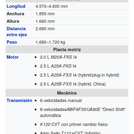
4.570–4.600 mm
Longitud
1.855 mm
Anchura
1.660 mm
Altura
2.690 mm
Distancia
entre ejes
1,680–1,720 kg
Peso
Planta motriz
2.0 L
I4
Motor
M20A-FKS
2.5 L
I4
A25A-FKS
2.5 L
I4 (hybrid/plug-in hybrid)
A25A-FXS
2.5 L
I4 (hybrid, China)
A25B-FXS
Mecánica
6-velocidades manual
Transmisión
8-velocidades
/
"Direct Shift"
AWF8F35
UA80E
automática
CVT con primer cambio físico
K120
Aisin Seiki
eCVT (híbrida)
T110