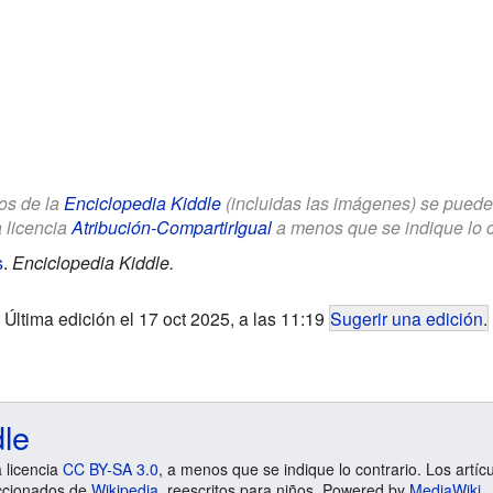
los de la
Enciclopedia Kiddle
(incluidas las imágenes) se puede u
a licencia
Atribución-CompartirIgual
a menos que se indique lo con
s
.
Enciclopedia Kiddle.
Última edición el 17 oct 2025, a las 11:19
Sugerir una edición
.
dle
a licencia
CC BY-SA 3.0
, a menos que se indique lo contrario. Los artíc
ccionados de
Wikipedia
, reescritos para niños. Powered by
MediaWiki
.