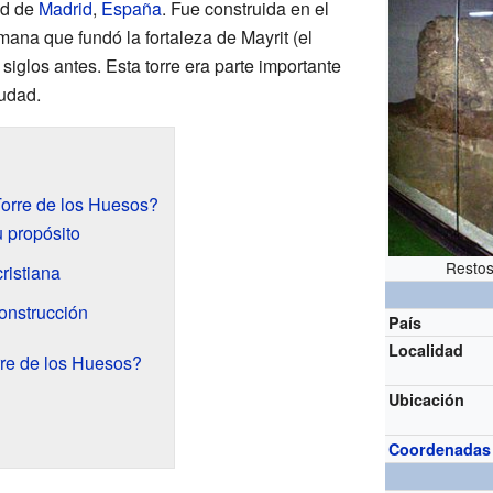
ad de
Madrid
,
España
. Fue construida en el
ana que fundó la fortaleza de Mayrit (el
iglos antes. Esta torre era parte importante
iudad.
orre de los Huesos?
u propósito
Restos
cristiana
construcción
País
Localidad
re de los Huesos?
Ubicación
Coordenadas