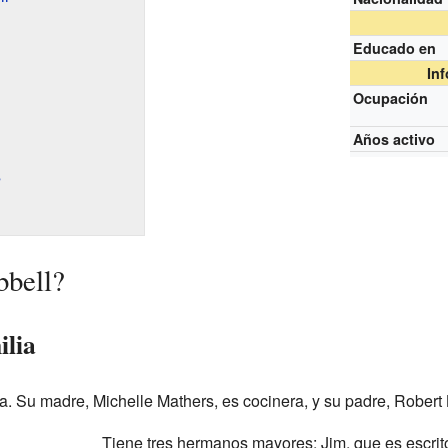
Educado en
In
Ocupación
Años activo
s
bbell?
ilia
a. Su madre, Michelle Mathers, es cocinera, y su padre, Robert 
Tiene tres hermanos mayores: Jim, que es escrito