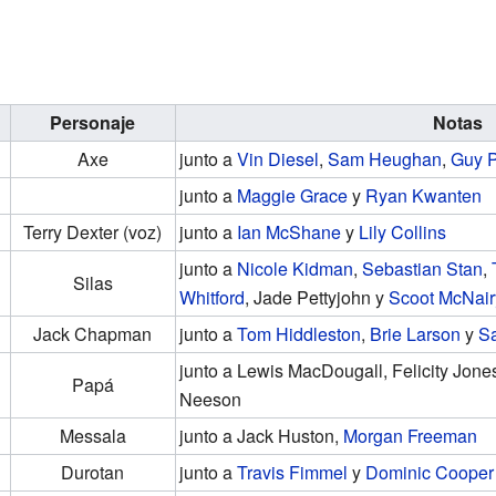
Personaje
Notas
Axe
junto a
Vin Diesel
,
Sam Heughan
,
Guy 
junto a
Maggie Grace
y
Ryan Kwanten
Terry Dexter (voz)
junto a
Ian McShane
y
Lily Collins
junto a
Nicole Kidman
,
Sebastian Stan
,
Silas
Whitford
, Jade Pettyjohn y
Scoot McNair
Jack Chapman
junto a
Tom Hiddleston
,
Brie Larson
y
Sa
junto a Lewis MacDougall, Felicity Jon
Papá
Neeson
Messala
junto a Jack Huston,
Morgan Freeman
Durotan
junto a
Travis Fimmel
y
Dominic Cooper