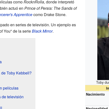
elículas como
RocknRolla
, donde interpretó
bién actuó en
Prince of Persia: The Sands of
cerer's Apprentice
como Drake Stone.
ipado en series de televisión. Un ejemplo es
of You" de la serie
Black Mirror
.
a
 de Toby Kebbell?
Toby du
 películas
I
Nacimiento
 de televisión
ll
Nacionalidad