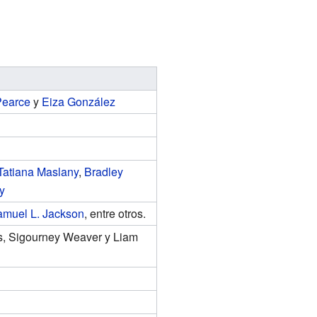
Pearce
y
Eiza González
Tatiana Maslany
,
Bradley
y
muel L. Jackson
, entre otros.
es, Sigourney Weaver y Liam