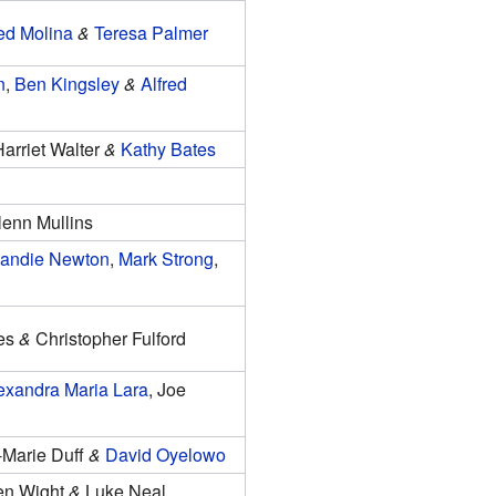
red Molina
&
Teresa Palmer
n
,
Ben Kingsley
&
Alfred
Harriet Walter
&
Kathy Bates
enn Mullins
andie Newton
,
Mark Strong
,
nes
&
Christopher Fulford
exandra Maria Lara
, Joe
-Marie Duff
&
David Oyelowo
hen Wight
&
Luke Neal