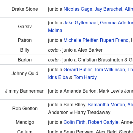
Drake Stone
junto a
Nicolas Cage
,
Jay Baruchel
,
Alf
junto a
Jake Gyllenhaal
,
Gemma Arterto
Garsiv
Molina
Patron
junto a
Michelle Pfeiffer
,
Rupert Friend
, 
Billy
corto
- junto a Alex Barker
Barton
corto
- junto a Christian Brassington
&
Gl
junto a
Gerard Butler
,
Tom Wilkinson
,
Th
Johnny Quid
Idris Elba
&
Tom Hardy
Jimmy Bannerman
junto a Amanda Burton, Mark Lewis Jo
junto a Sam Riley,
Samantha Morton
,
Al
Rob Gretton
Anderson
&
Harry Treadaway
Mendigo
junto a
Colin Firth
,
Robert Carlyle
, Anne
Callum
junto a Sean Pertwee, Alex Reid, Step