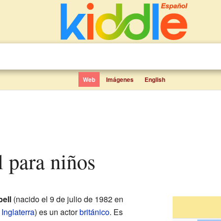
Web
Imágenes
English
l para niños
bell
(nacido el 9 de julio de 1982 en
,
Inglaterra
) es un actor
británico
. Es