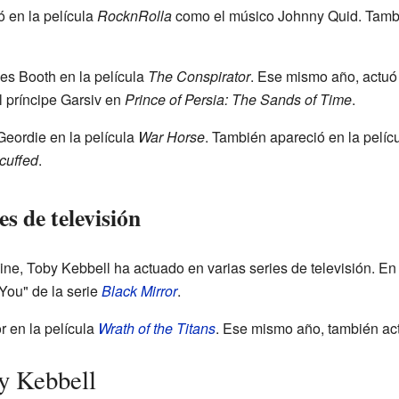
 en la película
RocknRolla
como el músico Johnny Quid. Tambié
kes Booth en la película
The Conspirator
. Ese mismo año, actu
 príncipe Garsiv en
Prince of Persia: The Sands of Time
.
Geordie en la película
War Horse
. También apareció en la pelíc
cuffed
.
es de televisión
e, Toby Kebbell ha actuado en varias series de televisión. En 
 You" de la serie
Black Mirror
.
 en la película
Wrath of the Titans
. Ese mismo año, también act
y Kebbell