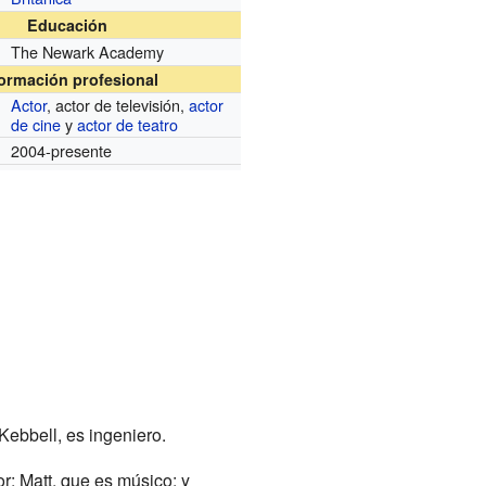
Educación
The Newark Academy
formación profesional
Actor
, actor de televisión,
actor
de cine
y
actor de teatro
2004-presente
Kebbell, es ingeniero.
r; Matt, que es músico; y