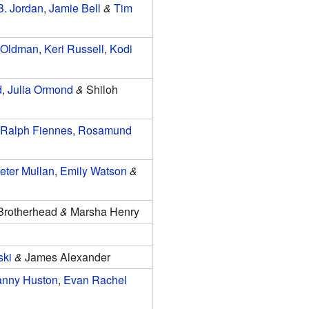
B. Jordan
,
Jamie Bell
&
Tim
 Oldman
,
Keri Russell
,
Kodi
d
,
Julia Ormond
&
Shiloh
Ralph Fiennes
,
Rosamund
eter Mullan
,
Emily Watson
&
 Brotherhead
&
Marsha Henry
ski
&
James Alexander
nny Huston
,
Evan Rachel