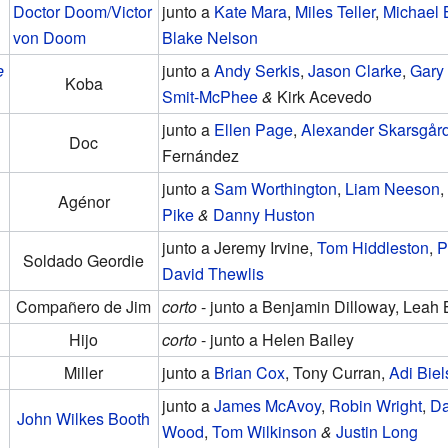
Doctor Doom/Victor
junto a
Kate Mara
,
Miles Teller
,
Michael 
von Doom
Blake Nelson
e
junto a
Andy Serkis
,
Jason Clarke
,
Gary
Koba
Smit-McPhee
&
Kirk Acevedo
junto a
Ellen Page
,
Alexander Skarsgår
Doc
Fernández
junto a
Sam Worthington
,
Liam Neeson
,
Agénor
Pike
&
Danny Huston
junto a Jeremy Irvine,
Tom Hiddleston
,
P
Soldado Geordie
David Thewlis
Compañero de Jim
corto
- junto a Benjamin Dilloway, Leah
Hijo
corto
- junto a Helen Bailey
Miller
junto a
Brian Cox
, Tony Curran,
Adi Biel
junto a
James McAvoy
,
Robin Wright
,
Da
John Wilkes Booth
Wood
,
Tom Wilkinson
&
Justin Long