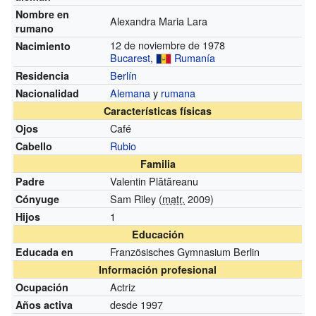
Nombre en
Alexandra Maria Lara
rumano
12 de noviembre de 1978
Nacimiento
Bucarest
,
Rumanía
Berlín
Residencia
Alemana
y
rumana
Nacionalidad
Características físicas
Café
Ojos
Rubio
Cabello
Familia
Valentin Plătăreanu
Padre
Sam Riley (
matr.
2009)
Cónyuge
1
Hijos
Educación
Französisches Gymnasium Berlin
Educada en
Información profesional
Actriz
Ocupación
desde 1997
Años activa