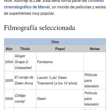
Hulk: Attorney at Law
. Esta serie forma parte del
Universo
cinematográfico de Marvel
, un mundo de películas y series
de superhéroes muy popular.
Filmografía seleccionada
Cine
Año
Título
Papel
Notas
Ginger
2004
Fantasma
Snaps 2:
Unleashed
Película
El coraje de
Lauren 'Lulu' Dawn
2005
para
Townsend (a los 12 años)
Dawn Anna
televisión
Película
Código
2006
Gwen
para
mortal
televisión