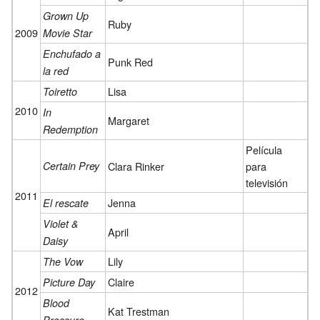
Grown Up
Ruby
2009
Movie Star
Enchufado a
Punk Red
la red
Lisa
Toiretto
2010
In
Margaret
Redemption
Película
Certain Prey
Clara Rinker
para
televisión
2011
Jenna
El rescate
Violet &
April
Daisy
Lily
The Vow
Claire
Picture Day
2012
Blood
Kat Trestman
Pressure