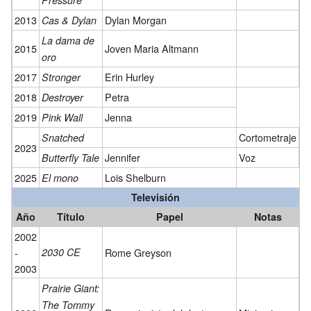
2013
Dylan Morgan
Cas & Dylan
La dama de
2015
Joven Maria Altmann
oro
2017
Erin Hurley
Stronger
2018
Petra
Destroyer
2019
Jenna
Pink Wall
Cortometraje
Snatched
2023
Jennifer
Voz
Butterfly Tale
2025
Lois Shelburn
El mono
Televisión
Año
Título
Papel
Notas
2002
-
2030 CE
Rome Greyson
2003
Prairie Giant:
The Tommy