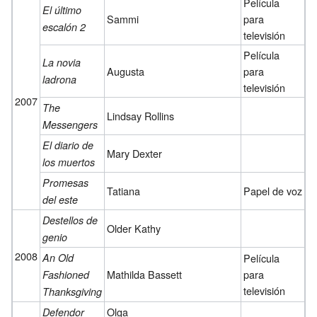
Película
El último
Sammi
para
escalón 2
televisión
Película
La novia
Augusta
para
ladrona
televisión
2007
The
Lindsay Rollins
Messengers
El diario de
Mary Dexter
los muertos
Promesas
Tatiana
Papel de voz
del este
Destellos de
Older Kathy
genio
2008
An Old
Película
Mathilda Bassett
para
Fashioned
televisión
Thanksgiving
Olga
Defendor