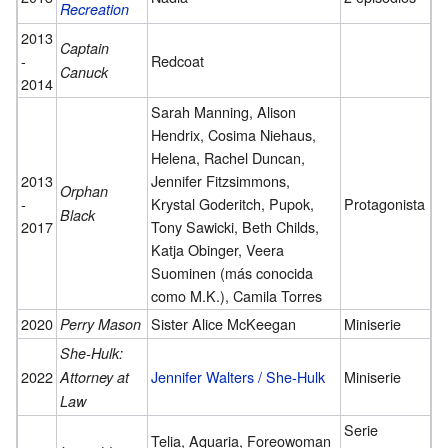
Recreation
2013
Captain
-
Redcoat
Canuck
2014
Sarah Manning, Alison
Hendrix, Cosima Niehaus,
Helena, Rachel Duncan,
2013
Jennifer Fitzsimmons,
Orphan
-
Krystal Goderitch, Pupok,
Protagonista
Black
2017
Tony Sawicki, Beth Childs,
Katja Obinger, Veera
Suominen (más conocida
como M.K.), Camila Torres
2020
Sister Alice McKeegan
Miniserie
Perry Mason
She-Hulk:
2022
Jennifer Walters / She-Hulk
Miniserie
Attorney at
Law
Serie
Telia, Aquaria, Foreowoman