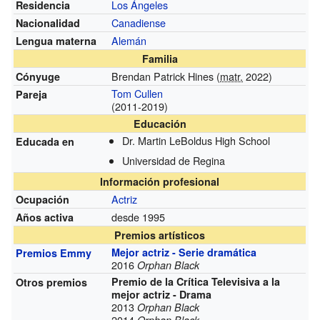
Los Ángeles
Residencia
Canadiense
Nacionalidad
Alemán
Lengua materna
Familia
Brendan Patrick Hines (
matr.
2022)
Cónyuge
Tom Cullen
Pareja
(2011-2019)
Educación
Dr. Martin LeBoldus High School
Educada en
Universidad de Regina
Información profesional
Actriz
Ocupación
desde 1995
Años activa
Premios artísticos
Mejor actriz - Serie dramática
Premios Emmy
2016
Orphan Black
Premio de la Crítica Televisiva a la
Otros premios
mejor actriz - Drama
2013
Orphan Black
2014
Orphan Black