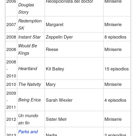
2006
Recepcionista del doctor
Miniserie
Douglas
Story
Redemption
2007
Margaret
Miniserie
SK
2008
Zeppelin Dyer
8 episodios
Instant Star
Would Be
2008
Reese
Miniserie
Kings
2008
-
Heartland
Kit Bailey
15 episodios
2010
2010
Mary
Miniserie
The Nativity
2009
-
Being Erica
Sarah Wexler
4 episodios
2011
Un mundo
2012
Sister Meir
Miniserie
sin fin
Parks and
2013
Nadia
2 episodios