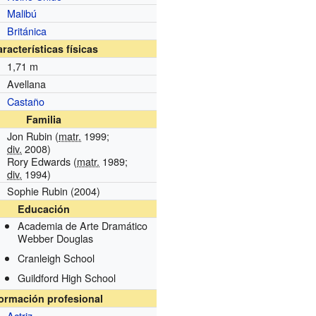
Malibú
Británica
racterísticas físicas
1,71 m
Avellana
Castaño
Familia
Jon Rubin (
matr.
1999;
div.
2008)
Rory Edwards (
matr.
1989;
div.
1994)
Sophie Rubin
(2004)
Educación
Academia de Arte Dramático
Webber Douglas
Cranleigh School
Guildford High School
formación profesional
Actriz