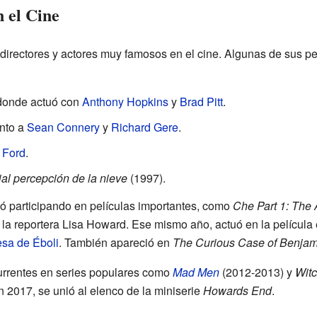
 el Cine
directores y actores muy famosos en el cine. Algunas de sus p
donde actuó con
Anthony Hopkins
y
Brad Pitt
.
unto a
Sean Connery
y
Richard Gere
.
 Ford
.
ial percepción de la nieve
(1997).
ió participando en películas importantes, como
Che Part 1: The 
a la reportera Lisa Howard. Ese mismo año, actuó en la películ
esa de Éboli
. También apareció en
The Curious Case of Benjam
currentes en series populares como
Mad Men
(2012-2013) y
Witc
n 2017, se unió al elenco de la miniserie
Howards End
.