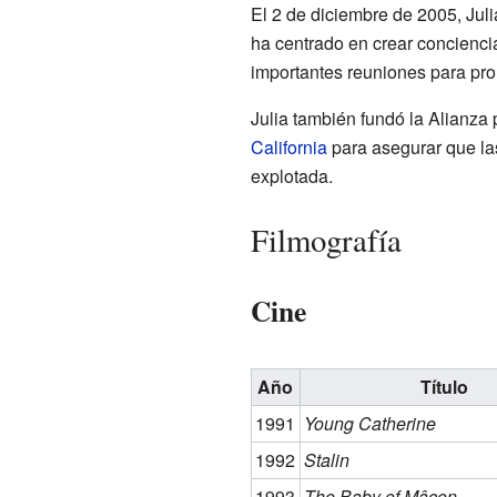
El 2 de diciembre de 2005, Ju
ha centrado en crear concienc
importantes reuniones para pr
Julia también fundó la Alianza
California
para asegurar que la
explotada.
Filmografía
Cine
Año
Título
1991
Young Catherine
1992
Stalin
1993
The Baby of Mâcon