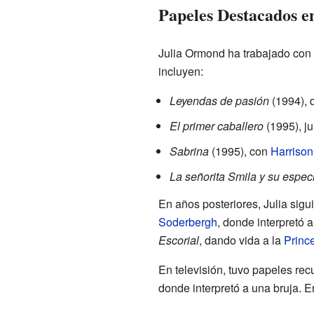
Papeles Destacados en
Julia Ormond ha trabajado con 
incluyen:
Leyendas de pasión
(1994), 
El primer caballero
(1995), j
Sabrina
(1995), con
Harrison
La señorita Smila y su espec
En años posteriores, Julia sigu
Soderbergh
, donde interpretó 
Escorial
, dando vida a la
Princ
En televisión, tuvo papeles re
donde interpretó a una bruja. E