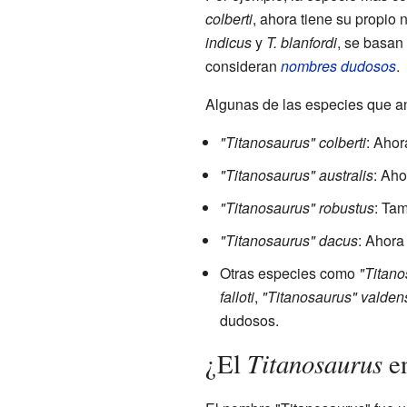
colberti
, ahora tiene su propio
indicus
y
T. blanfordi
, se basan
consideran
nombres dudosos
.
Algunas de las especies que an
"Titanosaurus" colberti
: Ahor
"Titanosaurus" australis
: Aho
"Titanosaurus" robustus
: Tam
"Titanosaurus" dacus
: Ahora
Otras especies como
"Titano
falloti
,
"Titanosaurus" valden
dudosos.
Titanosaurus
¿El
en