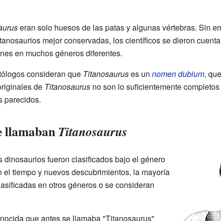
aurus
eran solo huesos de las patas y algunas vértebras. Sin 
anosaurios mejor conservadas, los científicos se dieron cuenta
unes en muchos géneros diferentes.
tólogos consideran que
Titanosaurus
es un
nomen dubium
, qu
originales de
Titanosaurus
no son lo suficientemente completos 
s parecidos.
se llamaban
Titanosaurus
os dinosaurios fueron clasificados bajo el género
n el tiempo y nuevos descubrimientos, la mayoría
lasificadas en otros géneros o se consideran
onocida que antes se llamaba "Titanosaurus"