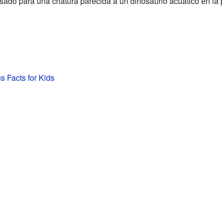
sado para una criatura parecida a un dinosaurio acuático en la 
s Facts for Kids