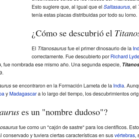
Esto sugiere que, al igual que el
Saltasaurus
, el
tenía estas placas distribuidas por todo su lomo.
Titano
¿Cómo se descubrió el
El
Titanosaurus
fue el primer dinosaurio de la
In
correctamente. Fue descubierto por
Richard Lyd
s
, fue nombrada ese mismo año. Una segunda especie,
Titanos
9.
aurus
se encontraron en la Formación Lameta de la
India
. Aunq
pa
y
Madagascar
a lo largo del tiempo, los descubrimientos orig
aurus
es un "nombre dudoso"?
nosaurus
fue como un "cajón de sastre" para los científicos. Esto
 conservado y tuviera ciertas características en sus
vértebras
,