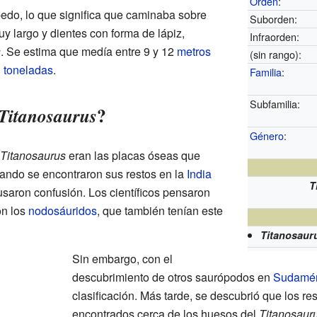
Orden
:
edo, lo que significa que caminaba sobre
Suborden:
uy largo y dientes con forma de lápiz,
Infraorden:
s
. Se estima que medía entre 9 y 12
metros
(sin rango):
3
toneladas
.
Familia
:
Subfamilia:
?
Titanosaurus
Género
:
Titanosaurus
eran las placas óseas que
cuando se encontraron sus restos en la
India
T
usaron confusión. Los científicos pensaron
on los
nodosáuridos
, que también tenían este
Titanosauru
Sin embargo, con el
descubrimiento de otros saurópodos en
Sudamér
clasificación. Más tarde, se descubrió que los r
encontrados cerca de los huesos del
Titanosaur