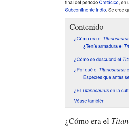
final del periodo
Cretácico
, en
Subcontinente indio
. Se cree 
Contenido
¿Cómo era el
Titanosauru
¿Tenía armadura el
Ti
¿Cómo se descubrió el
Tit
¿Por qué el
Titanosaurus
e
Especies que antes s
¿El
Titanosaurus
en la cul
Véase también
Titan
¿Cómo era el