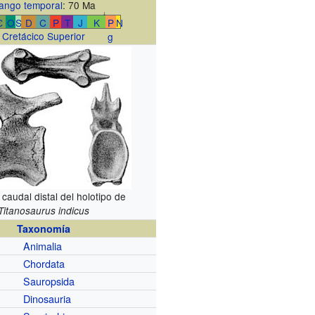
ango temporal
: 70 Ma
↓
Є
O
S
D
C
P
T
J
K
P
N
Cretácico Superior
g
 caudal distal del holotipo de
Titanosaurus indicus
Taxonomía
Animalia
Chordata
Sauropsida
Dinosauria