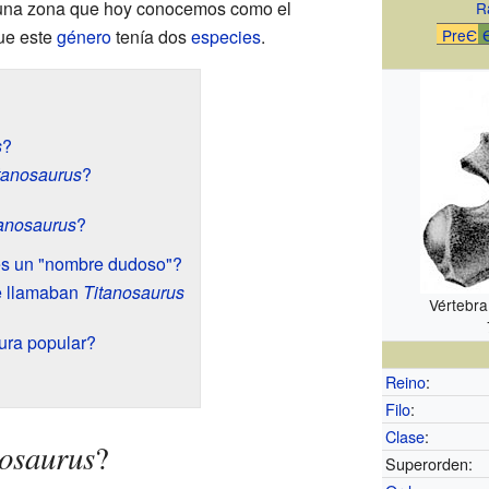
 una zona que hoy conocemos como el
R
que este
género
tenía dos
especies
.
PreЄ
s
?
tanosaurus
?
anosaurus
?
s un "nombre dudoso"?
e llamaban
Titanosaurus
Vértebra
tura popular?
Reino
:
Filo
:
Clase
:
osaurus
?
Superorden: