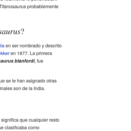
Titanosaurus
probablemente
saurus
?
dia
en ser nombrado y descrito
ekker
en 1877. La primera
aurus blanfordi
, fue
ue se le han asignado otras
inales son de la India.
 significa que cualquier resto
 se clasificaba como