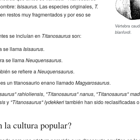
 nombre:
Isisaurus
. Las especies originales,
T.
 en restos muy fragmentados y por eso se
Vértebra caud
.
blanfordi
tes se incluían en
Titanosaurus
son:
a se llama
Isisaurus
.
ra se llama
Neuquensaurus
.
bién se refiere a
Neuquensaurus
.
 es un titanosaurio enano llamado
Magyarosaurus
.
saurus" rahioliensis
,
"Titanosaurus" nanus
,
"Titanosaurus" mad
sis
y
"Titanosaurus" lydekkeri
también han sido reclasificadas 
 la cultura popular?