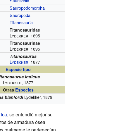
Saurischia
Sauropodomorpha
Sauropoda
Titanosauria
Titanosauridae
Lydekker, 1895
Titanosaurinae
Lydekker, 1895
Titanosaurus
Lydekker
, 1877
Especie tipo
itanosaurus indicus
Lydekker, 1877
Otras
Especies
Lydekker, 1879
s blanfordi
ica
, se entendió mejor su
estos de armadura ósea
us
realmente le pertenecían.