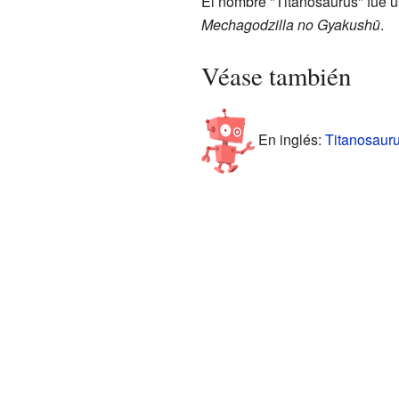
El nombre "Titanosaurus" fue u
Mechagodzilla no Gyakushū
.
Véase también
En inglés:
Titanosauru