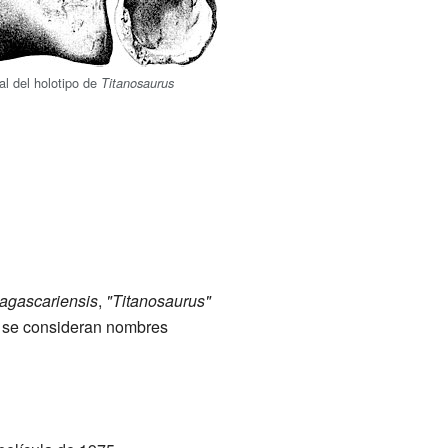
al del holotipo de
Titanosaurus
agascariensis
,
"Titanosaurus"
o se consideran nombres