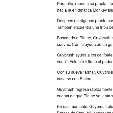
Para ello, reúne a su propia tr
hacia la enigmática Monkey Isl
Después de algunos problemas e
También encuentra una tribu d
Buscando a Elaine, Guybrush s
cuevas. Con la ayuda de un guía
Guybrush ayuda a los caníbales 
vudú". Este elixir tiene el pode
Con su nueva "arma", Guybrush
casarse con Elaine.
Guybrush regresa rápidamente a
cuenta de que Elaine ya tenía s
En ese momento, Guybrush pierd
Barcos de Stan. Allí encuentra u