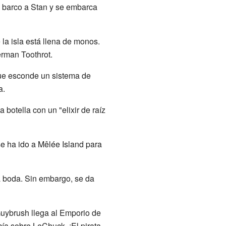
un barco a Stan y se embarca
la isla está llena de monos.
rman Toothrot.
ue esconde un sistema de
a.
botella con un "elixir de raíz
 ha ido a Mêlée Island para
a boda. Sin embargo, se da
Guybrush llega al Emporio de
cía sobre LeChuck. ¡El pirata