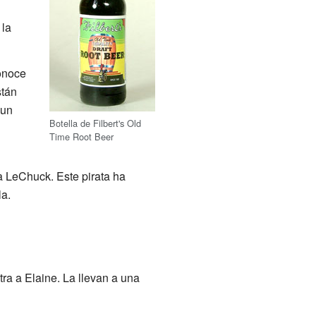
 la
conoce
stán
 un
Botella de Filbert's Old
Time Root Beer
a LeChuck. Este pirata ha
a.
ra a Elaine. La llevan a una