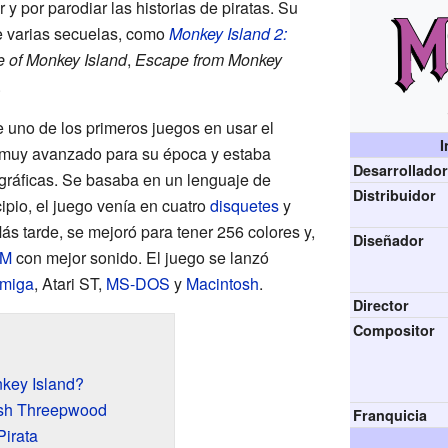
y por parodiar las historias de piratas. Su
de varias secuelas, como
Monkey Island 2:
 of Monkey Island
,
Escape from Monkey
.
 uno de los primeros juegos en usar el
I
muy avanzado para su época y estaba
Desarrollado
gráficas. Se basaba en un lenguaje de
Distribuidor
ipio, el juego venía en cuatro
disquetes
y
Más tarde, se mejoró para tener 256 colores y,
Diseñador
OM
con mejor sonido. El juego se lanzó
miga
, Atari ST,
MS-DOS
y
Macintosh
.
Director
Compositor
key Island?
ush Threepwood
Franquicia
Pirata