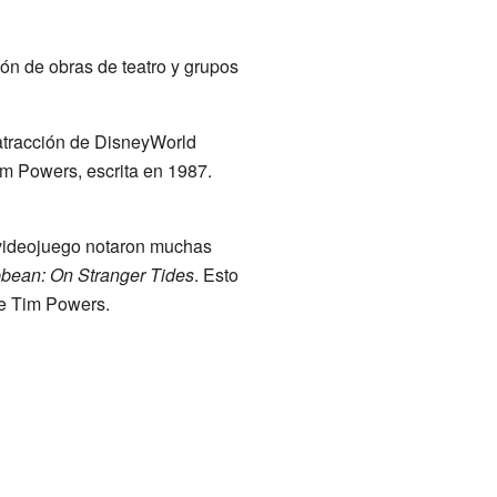
ón de obras de teatro y grupos
a atracción de DisneyWorld
im Powers, escrita en 1987.
l videojuego notaron muchas
ibbean: On Stranger Tides
. Esto
de Tim Powers.