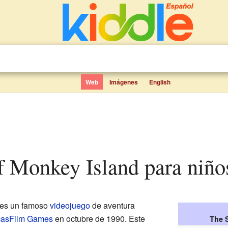
Web
Imágenes
English
of Monkey Island para niño
es un famoso
videojuego
de aventura
casFilm Games
en octubre de 1990. Este
The 