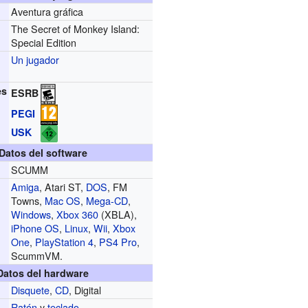
Aventura gráfica
The Secret of Monkey Island:
Special Edition
Un jugador
es
ESRB
PEGI
USK
Datos del software
SCUMM
Amiga
, Atari ST,
DOS
, FM
Towns,
Mac OS
,
Mega-CD
,
Windows
,
Xbox 360
(XBLA),
iPhone OS
,
Linux
,
Wii
,
Xbox
One
,
PlayStation 4
,
PS4 Pro
,
ScummVM.
Datos del hardware
Disquete
,
CD
, Digital
Ratón
y
teclado