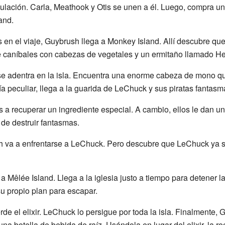
ipulación. Carla, Meathook y Otis se unen a él. Luego, compra 
and.
n el viaje, Guybrush llega a Monkey Island. Allí descubre que 
e caníbales con cabezas de vegetales y un ermitaño llamado He
e adentra en la isla. Encuentra una enorme cabeza de mono q
 peculiar, llega a la guarida de LeChuck y sus piratas fantasm
a recuperar un ingrediente especial. A cambio, ellos le dan una 
r de destruir fantasmas.
 va a enfrentarse a LeChuck. Pero descubre que LeChuck ya se
 Mêlée Island. Llega a la iglesia justo a tiempo para detener l
u propio plan para escapar.
e el elixir. LeChuck lo persigue por toda la isla. Finalmente, 
na botella de bebida de raíz. Usándola en lugar del elixir, la ro