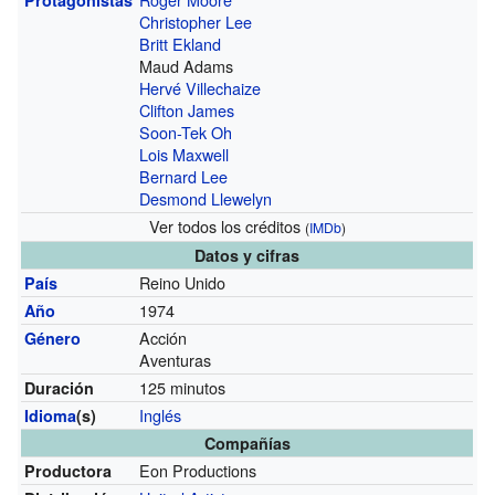
Protagonistas
Christopher Lee
Britt Ekland
Maud Adams
Hervé Villechaize
Clifton James
Soon-Tek Oh
Lois Maxwell
Bernard Lee
Desmond Llewelyn
Ver todos los créditos
(
IMDb
)
Datos y cifras
Reino Unido
País
1974
Año
Acción
Género
Aventuras
125 minutos
Duración
Inglés
Idioma
(s)
Compañías
Eon Productions
Productora