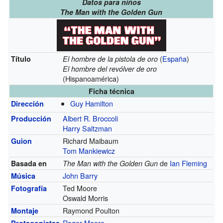
Datos para niños
The Man with the Golden Gun
(
España
)
Título
El hombre de la pistola de oro
El hombre del revólver de oro
(Hispanoamérica)
Ficha técnica
Guy Hamilton
Dirección
Albert R. Broccoli
Producción
Harry Saltzman
Richard Maibaum
Guion
Tom Mankiewicz
de
Ian Fleming
Basada en
The Man with the Golden Gun
John Barry
Música
Ted Moore
Fotografía
Oswald Morris
Raymond Poulton
Montaje
Roger Moore