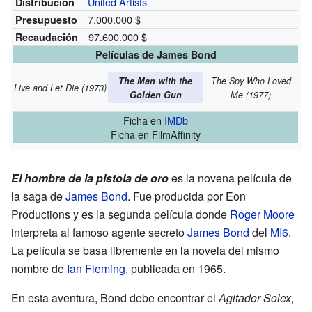
United Artists
Distribución
7.000.000 $
Presupuesto
97.600.000 $
Recaudación
Películas de James Bond
The Man with the
The Spy Who Loved
Live and Let Die (1973)
Golden Gun
Me (1977)
Ficha
en
IMDb
Ficha
en FilmAffinity
El hombre de la pistola de oro
es la novena película de
la saga de
James Bond
. Fue producida por Eon
Productions y es la segunda película donde
Roger Moore
interpreta al famoso agente secreto
James Bond
del
MI6
.
La película se basa libremente en la novela del mismo
nombre de
Ian Fleming
, publicada en 1965.
En esta aventura, Bond debe encontrar el
Agitador Solex
,