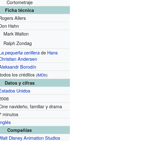
Cortometraje
Ficha técnica
Rogers Allers
Don Hahn
Mark Walton
Ralph Zondag
de
Hans
La pequeña cerillera
Christian Andersen
Aleksandr Borodín
todos los créditos
(
IMDb
)
Datos y cifras
Estados Unidos
2006
Cine navideño, familiar y drama
7 minutos
Inglés
Compañías
Walt Disney Animation Studios