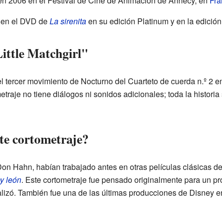
en 2006 en el Festival de Cine de Animación de Annecy, en
Fra
 en el DVD de
La sirenita
en su edición Platinum y en la edici
ittle Matchgirl"
el tercer movimiento de Nocturno del Cuarteto de cuerda n.º 2 
etraje no tiene diálogos ni sonidos adicionales; toda la historia
ste cortometraje?
Don Hahn, habían trabajado antes en otras películas clásicas 
ey león
. Este cortometraje fue pensado originalmente para un p
alizó. También fue una de las últimas producciones de Disney e