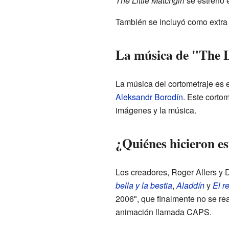
The Little Matchgirl
se estrenó 
También se incluyó como extra
La música de "The L
La música del cortometraje es 
Aleksandr Borodín
. Este cortom
imágenes y la música.
¿Quiénes hicieron e
Los creadores, Roger Allers y 
bella y la bestia
,
Aladdín
y
El r
2006", que finalmente no se re
animación llamada CAPS.