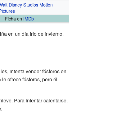
Walt Disney Studios Motion
Pictures
Ficha
en
IMDb
a en un día frío de invierno.
iles, intenta vender fósforos en
le ofrece fósforos, pero él
nieve. Para intentar calentarse,
.