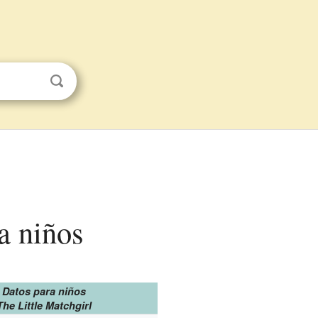
ra niños
Datos para niños
The Little Matchgirl