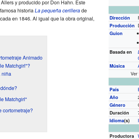
r Allers y producido por Don Hahn. Este
 famosa historia
La pequeña cerillera
de
Dirección
icada en 1846. Al igual que la obra original,
Producción
Guion
Basada en
ortometraje Animado
le Matchgirl"?
Música
a niña
Ver 
 dónde?
País
Año
le Matchgirl"
Género
e cortometraje?
Duración
Idioma
(s)
Productora