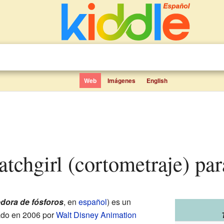
Web
Imágenes
English
Matchgirl (cortometraje) pa
dora de fósforos
, en
español
) es un
ado en 2006 por
Walt Disney Animation