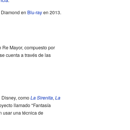
ncia
.
ón Diamond en
Blu-ray
en 2013.
en Re Mayor, compuesto por
 se cuenta a través de las
de Disney, como
La Sirenita
,
La
royecto llamado "Fantasía
n usar una técnica de