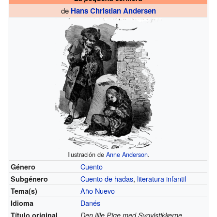
de
Hans Christian Andersen
Ilustración de
Anne Anderson
.
Cuento
Género
Cuento de hadas
,
literatura infantil
Subgénero
Año Nuevo
Tema(s)
Danés
Idioma
Título original
Den lille Pige med Svovlstikkerne