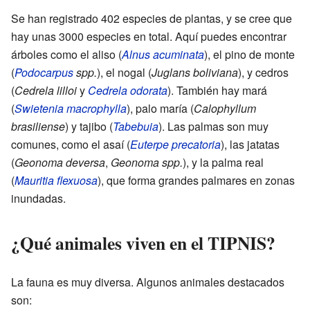
Se han registrado 402 especies de plantas, y se cree que
hay unas 3000 especies en total. Aquí puedes encontrar
árboles como el aliso (
Alnus acuminata
), el pino de monte
(
Podocarpus
spp.
), el nogal (
Juglans boliviana
), y cedros
(
Cedrela lilloi
y
Cedrela odorata
). También hay mará
(
Swietenia macrophylla
), palo maría (
Calophyllum
brasiliense
) y tajibo (
Tabebuia
). Las palmas son muy
comunes, como el asaí (
Euterpe precatoria
), las jatatas
(
Geonoma deversa
,
Geonoma spp.
), y la palma real
(
Mauritia flexuosa
), que forma grandes palmares en zonas
inundadas.
¿Qué animales viven en el TIPNIS?
La fauna es muy diversa. Algunos animales destacados
son: