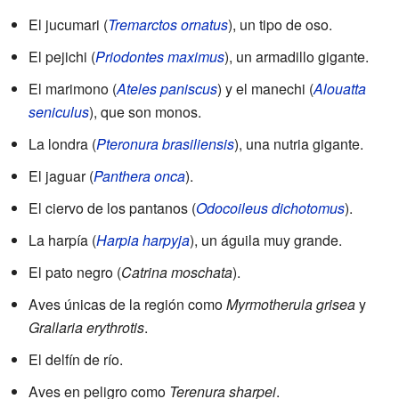
El jucumari (
Tremarctos ornatus
), un tipo de oso.
El pejichi (
Priodontes maximus
), un armadillo gigante.
El marimono (
Ateles paniscus
) y el manechi (
Alouatta
seniculus
), que son monos.
La londra (
Pteronura brasiliensis
), una nutria gigante.
El jaguar (
Panthera onca
).
El ciervo de los pantanos (
Odocoileus dichotomus
).
La harpía (
Harpia harpyja
), un águila muy grande.
El pato negro (
Catrina moschata
).
Aves únicas de la región como
Myrmotherula grisea
y
Grallaria erythrotis
.
El delfín de río.
Aves en peligro como
Terenura sharpei
.