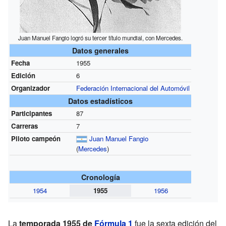
Juan Manuel Fangio logró su tercer título mundial, con Mercedes.
Datos generales
Fecha
1955
Edición
6
Organizador
Federación Internacional del Automóvil
Datos estadísticos
Participantes
87
Carreras
7
Piloto campeón
Juan Manuel Fangio
(
Mercedes
)
Cronología
1954
1955
1956
La
temporada 1955 de
Fórmula 1
fue la sexta edición del