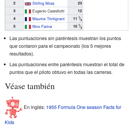
2
Stirling Moss
23
3
Eugenio Castellotti
12
1
4
Maurice Trintignant
11
⁄
3
1
5
Nino Farina
10
⁄
3
Las puntuaciones sin paréntesis muestran los puntos
que contaron para el campeonato (los 5 mejores
resultados).
Las puntuaciones entre paréntesis muestran el total de
puntos que el piloto obtuvo en todas las carreras.
Véase también
En inglés:
1955 Formula One season Facts for
Kids