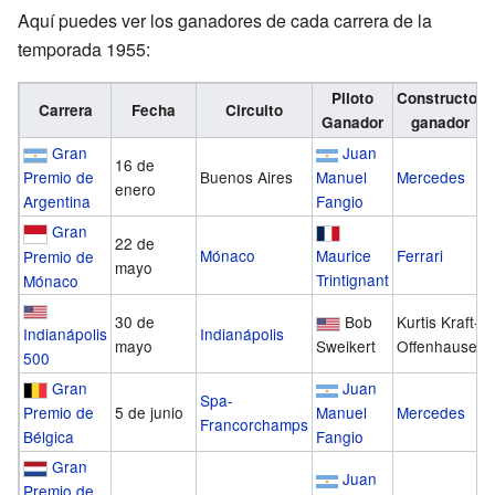
Aquí puedes ver los ganadores de cada carrera de la
temporada 1955:
Piloto
Constructor
Carrera
Fecha
Circuito
Ganador
ganador
Gran
Juan
16 de
Premio de
Buenos Aires
Manuel
Mercedes
enero
Argentina
Fangio
Gran
22 de
Mónaco
Maurice
Ferrari
Premio de
mayo
Trintignant
Mónaco
30 de
Bob
Kurtis Kraft-
Indianápolis
Indianápolis
mayo
Sweikert
Offenhauser
500
Gran
Juan
Spa-
Premio de
5 de junio
Manuel
Mercedes
Francorchamps
Bélgica
Fangio
Gran
Juan
Premio de