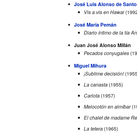
José Luis Alonso de Santo
Vis a vis en Hawai
(1992
José María Pemán
Diario íntimo de la tía A
Juan José Alonso Millán
Pecados conyugales
(19
Miguel Mihura
¡Sublime decisión!
(1955
La canasta
(1955)
Carlota
(1957)
Melocotón en almíbar
(1
El chalet de madame R
La tetera
(1965)