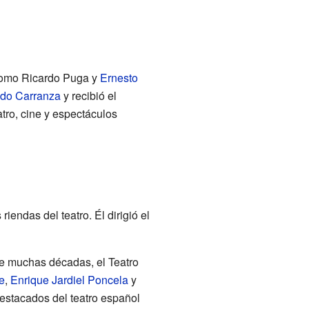
 como Ricardo Puga y
Ernesto
edo Carranza
y recibió el
atro, cine y espectáculos
iendas del teatro. Él dirigió el
nte muchas décadas, el Teatro
e
,
Enrique Jardiel Poncela
y
destacados del teatro español