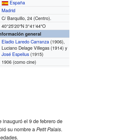
España
Madrid
C/ Barquillo, 24 (Centro).
40°25′20″N
3°41′44″O
nformación general
Eladio Laredo Carranza
(1906),
Luciano Delage Villegas (1914) y
José Espelius
(1915)
1906 (como cine)
e inauguró el 9 de febrero de
mbió su nombre a
Petit Palais
.
iedades.