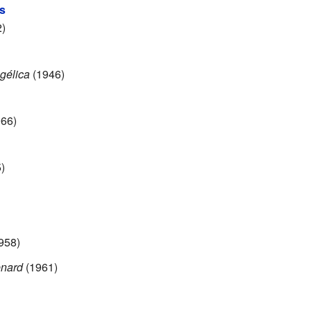
s
)
ngélica
(1946)
66)
)
958)
enard
(1961)