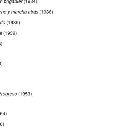
n brigadier
(1934)
eno y marcha atrás
(1936)
rlo
(1939)
a
(1939)
)
0)
Progreso
(1953)
54)
6)