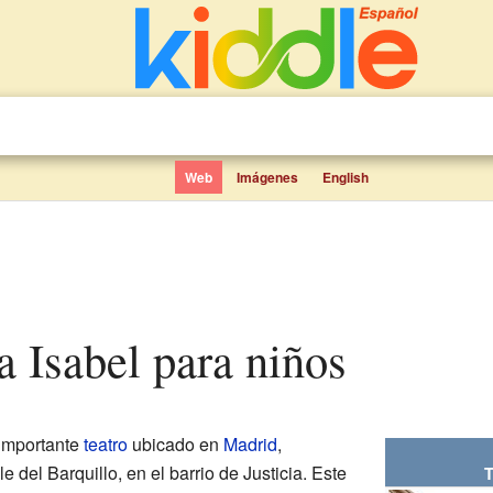
Web
Imágenes
English
ta Isabel para niños
importante
teatro
ubicado en
Madrid
,
e del Barquillo, en el barrio de Justicia. Este
T