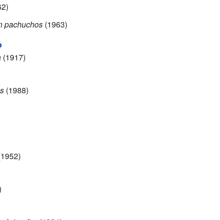
2)
en pachuchos
(1963)
o
a
(1917)
os
(1988)
1952)
)