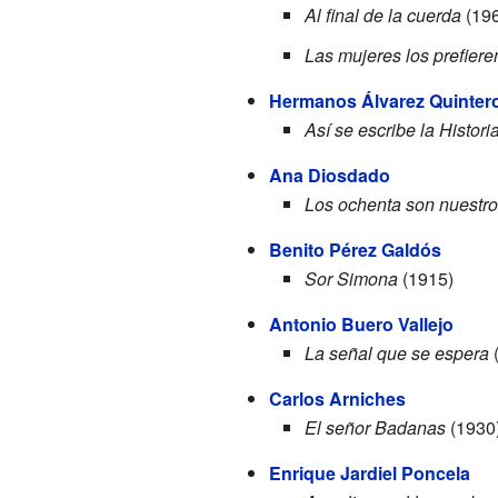
Al final de la cuerda
(196
Las mujeres los prefier
Hermanos Álvarez Quinter
Así se escribe la Histori
Ana Diosdado
Los ochenta son nuestr
Benito Pérez Galdós
Sor Simona
(1915)
Antonio Buero Vallejo
La señal que se espera
(
Carlos Arniches
El señor Badanas
(1930
Enrique Jardiel Poncela