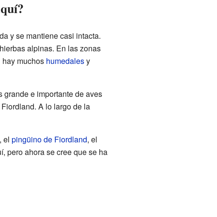
aquí?
 y se mantiene casi intacta.
 hierbas alpinas. En las zonas
n hay muchos
humedales
y
s grande e importante de aves
Fiordland. A lo largo de la
, el
pingüino de Fiordland
, el
uí, pero ahora se cree que se ha