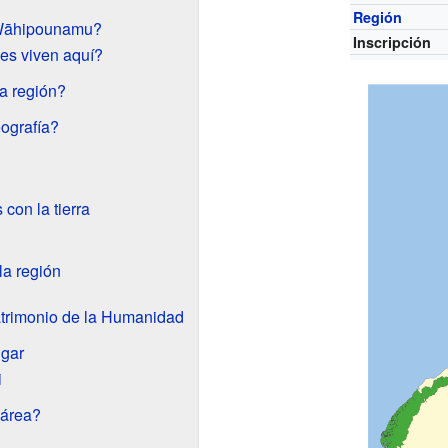
Región
 Wāhipounamu?
Inscripción
es viven aquí?
a región?
ografía?
con la tierra
la región
rimonio de la Humanidad
ugar
i
 área?