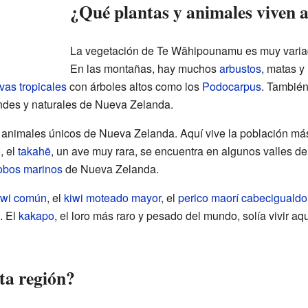
¿Qué plantas y animales viven 
La vegetación de Te Wāhipounamu es muy variada
En las montañas, hay muchos
arbustos
, matas y
vas tropicales
con árboles altos como los
Podocarpus
. Tambié
ndes y naturales de Nueva Zelanda.
 animales únicos de Nueva Zelanda. Aquí vive la población má
, el
takahē
, un ave muy rara, se encuentra en algunos valles de 
obos marinos
de Nueva Zelanda.
iwi común
, el
kiwi moteado mayor
, el
perico maorí cabecigualdo
. El
kakapo
, el loro más raro y pesado del mundo, solía vivir aq
ta región?