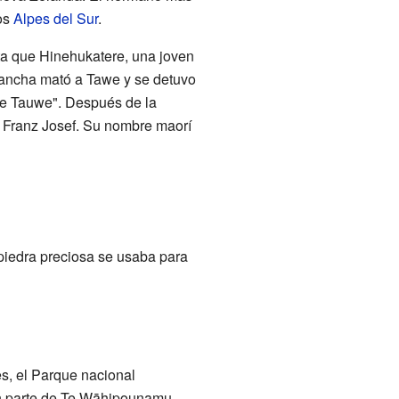
los
Alpes del Sur
.
ta que Hinehukatere, una joven
lancha mató a Tawe y se detuvo
 de Tauwe". Después de la
r Franz Josef. Su nombre maorí
a piedra preciosa se usaba para
s, el Parque nacional
an parte de Te Wāhipounamu.