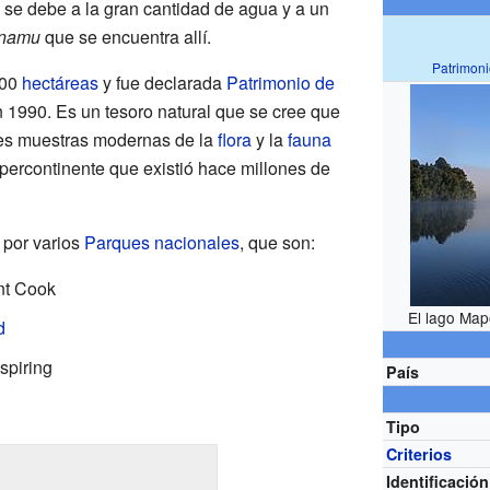
 se debe a la gran cantidad de agua y a un
namu
que se encuentra allí.
Patrimon
000
hectáreas
y fue declarada
Patrimonio de
 1990. Es un tesoro natural que se cree que
es muestras modernas de la
flora
y la
fauna
upercontinente que existió hace millones de
por varios
Parques nacionales
, que son:
nt Cook
El lago Map
d
spiring
País
Tipo
Criterios
Identificación