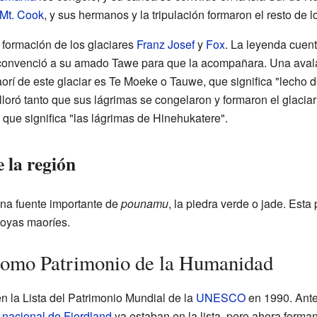
 Mt. Cook
, y sus hermanos y la tripulación formaron el resto de 
formación de los glaciares
Franz Josef
y
Fox
. La leyenda cuen
, convenció a su amado Tawe para que la acompañara. Una ava
aorí de este glaciar es Te Moeke o Tauwe, que significa "lecho
loró tanto que sus lágrimas se congelaron y formaron el glacia
que significa "las lágrimas de Hinehukatere".
e la región
una fuente importante de
pounamu
, la piedra verde o jade. Est
joyas maoríes.
omo Patrimonio de la Humanidad
 la Lista del Patrimonio Mundial de la
UNESCO
en 1990. Ante
nacional de Fiordland
ya estaban en la lista, pero ahora form