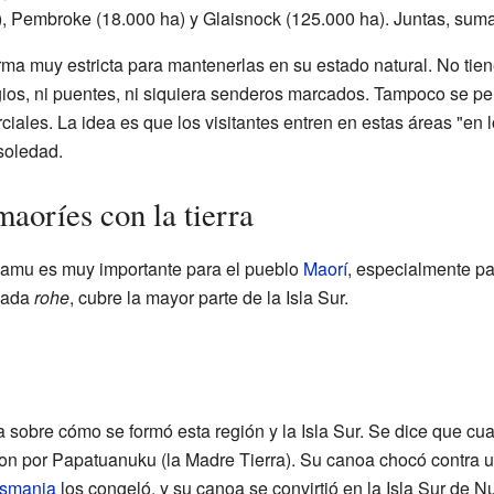
a), Pembroke (18.000 ha) y Glaisnock (125.000 ha). Juntas, suma
rma muy estricta para mantenerlas en su estado natural. No tien
efugios, ni puentes, ni siquiera senderos marcados. Tampoco se p
ciales. La idea es que los visitantes entren en estas áreas "en l
soledad.
aoríes con la tierra
amu es muy importante para el pueblo
Maorí
, especialmente par
amada
rohe
, cubre la mayor parte de la Isla Sur.
sobre cómo se formó esta región y la Isla Sur. Se dice que cuat
aron por Papatuanuku (la Madre Tierra). Su canoa chocó contra 
asmania
los congeló, y su canoa se convirtió en la Isla Sur de