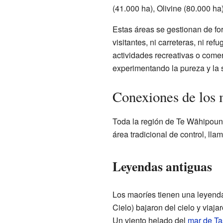
(41.000 ha), Olivine (80.000 h
Estas áreas se gestionan de fo
visitantes, ni carreteras, ni r
actividades recreativas o comer
experimentando la pureza y la 
Conexiones de los m
Toda la región de Te Wāhipoun
área tradicional de control, ll
Leyendas antiguas
Los maoríes tienen una leyenda 
Cielo) bajaron del cielo y viaj
Un viento helado del
mar de T