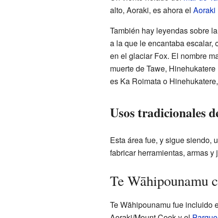
alto, Aoraki, es ahora el
Aoraki
También hay leyendas sobre la 
a la que le encantaba escalar
en el glaciar Fox. El nombre m
muerte de Tawe, Hinehukatere l
es Ka Roimata o Hinehukatere, 
Usos tradicionales d
Esta área fue, y sigue siendo, 
fabricar herramientas, armas y 
Te Wāhipounamu c
Te Wāhipounamu fue incluido en
Aoraki/Mount Cook y el
Parque 