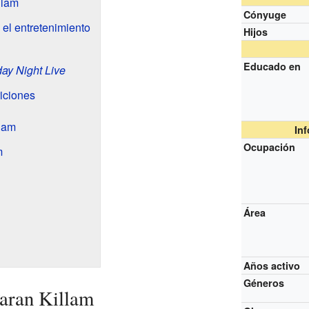
llam
Cónyuge
 el entretenimiento
Hijos
Educado en
ay Night Live
iciones
llam
In
Ocupación
m
Área
Años activo
Géneros
aran Killam