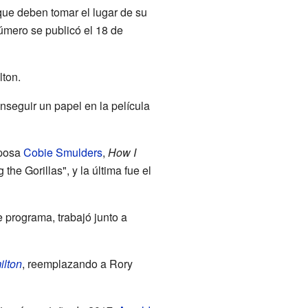
ue deben tomar el lugar de su
número se publicó el 18 de
lton.
onseguir un papel en la película
sposa
Cobie Smulders
,
How I
he Gorillas", y la última fue el
 programa, trabajó junto a
lton
, reemplazando a Rory