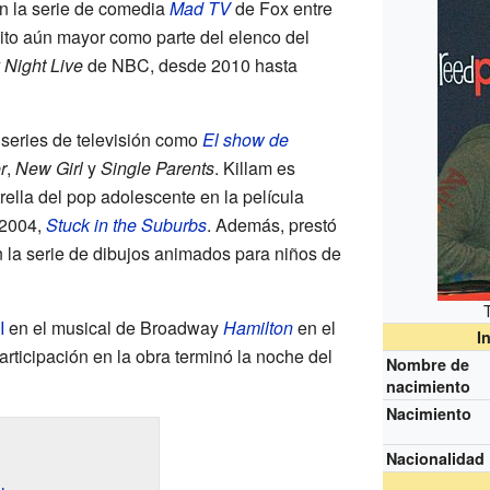
en la serie de comedia
Mad TV
de Fox entre
ito aún mayor como parte del elenco del
 Night Live
de NBC, desde 2010 hasta
series de televisión como
El show de
r
,
New Girl
y
Single Parents
. Killam es
ella del pop adolescente en la película
 2004,
Stuck in the Suburbs
. Además, prestó
n la serie de dibujos animados para niños de
I
en el musical de Broadway
Hamilton
en el
I
rticipación en la obra terminó la noche del
Nombre de
nacimiento
Nacimiento
Nacionalidad