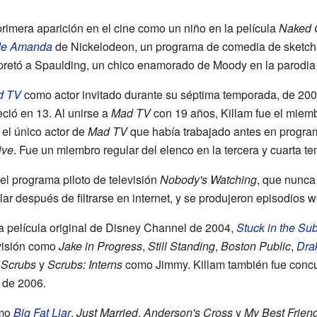
rimera aparición en el cine como un niño en la película
Naked G
de Amanda
de Nickelodeon, un programa de comedia de sketch
rpretó a Spaulding, un chico enamorado de Moody en la parodia 
d TV
como actor invitado durante su séptima temporada, de 200
ció en 13. Al unirse a
Mad TV
con 19 años, Killam fue el miem
 el único actor de
Mad TV
que había trabajado antes en program
ive
. Fue un miembro regular del elenco en la tercera y cuarta 
el programa piloto de televisión
Nobody's Watching
, que nunca 
lar después de filtrarse en internet, y se produjeron episodios 
a película original de Disney Channel de 2004,
Stuck in the Su
visión como
Jake in Progress
,
Still Standing
,
Boston Public
,
Dra
n
Scrubs
y
Scrubs: Interns
como Jimmy. Killam también fue concu
 de 2006.
omo
Big Fat Liar
,
Just Married
,
Anderson's Cross
y
My Best Friend