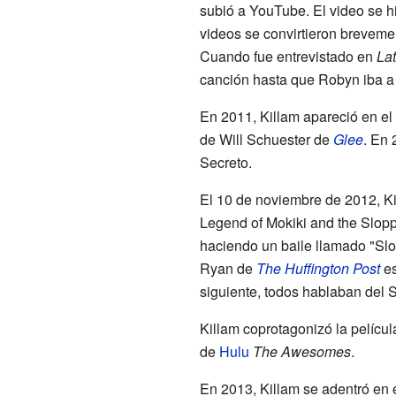
subió a YouTube. El video se hi
videos se convirtieron brevemen
Cuando fue entrevistado en
Lat
canción hasta que Robyn iba a 
En 2011, Killam apareció en el
de Will Schuester de
Glee
. En 
Secreto.
El 10 de noviembre de 2012, 
Legend of Mokiki and the Slopp
haciendo un baile llamado "Slo
Ryan de
The Huffington Post
es
siguiente, todos hablaban del 
Killam coprotagonizó la pelíc
de
Hulu
The Awesomes
.
En 2013, Killam se adentró en 