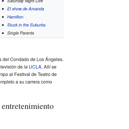
Saturday Night Live
El show de Amanda
Hamilton
Stuck in the Suburbs
Single Parents
es del Condado de Los Ángeles.
elevisión de la
UCLA
. Allí se
mpo al Festival de Teatro de
ompleto a su carrera como
 entretenimiento