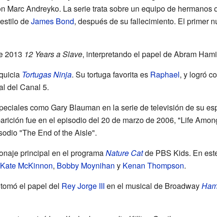
n Marc Andreyko. La serie trata sobre un equipo de hermanos q
 estilo de
James Bond
, después de su fallecimiento. El primer 
de 2013
12 Years a Slave
, interpretando el papel de Abram Hami
nquicia
Tortugas Ninja
. Su tortuga favorita es
Raphael
, y logró c
l del Canal 5.
speciales como Gary Blauman en la serie de televisión de su e
arición fue en el episodio del 20 de marzo de 2006, "Life Among t
odio "The End of the Aisle".
sonaje principal en el programa
Nature Cat
de PBS Kids. En este
Kate McKinnon
,
Bobby Moynihan
y
Kenan Thompson
.
 tomó el papel del
Rey Jorge III
en el musical de Broadway
Hami