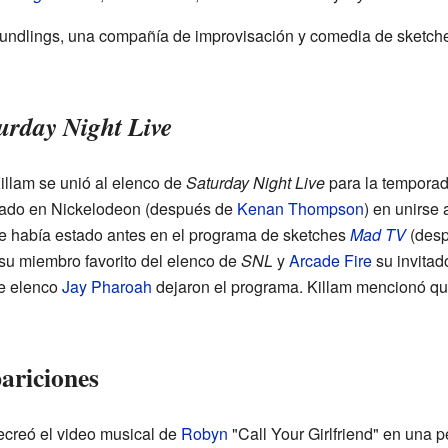
undlings, una compañía de improvisación y comedia de sketche
urday Night Live
illam se unió al elenco de
Saturday Night Live
para la temporada
jado en Nickelodeon (después de
Kenan Thompson
) en unirse
 había estado antes en el programa de sketches
Mad TV
(desp
su miembro favorito del elenco de
SNL
y
Arcade Fire
su invitad
de elenco
Jay Pharoah
dejaron el programa. Killam mencionó que
ariciones
ecreó el video musical de
Robyn
"Call Your Girlfriend" en una p