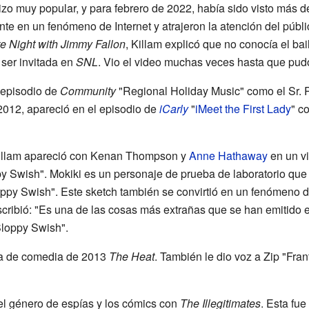
zo muy popular, y para febrero de 2022, había sido visto más d
te en un fenómeno de Internet y atrajeron la atención del públi
e Night with Jimmy Fallon
, Killam explicó que no conocía el bail
ser invitada en
SNL
. Vio el video muchas veces hasta que pudo
 episodio de
Community
"Regional Holiday Music" como el Sr. R
2012, apareció en el episodio de
iCarly
"
iMeet the First Lady
" c
Killam apareció con Kenan Thompson y
Anne Hathaway
en un vi
y Swish". Mokiki es un personaje de prueba de laboratorio qu
ppy Swish". Este sketch también se convirtió en un fenómeno de
cribió: "Es una de las cosas más extrañas que se han emitido 
Sloppy Swish".
ula de comedia de 2013
The Heat
. También le dio voz a Zip "Fran
el género de espías y los cómics con
The Illegitimates
. Esta fu