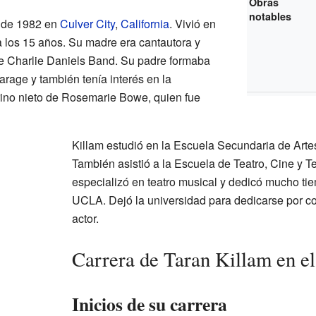
Obras
notables
l de 1982 en
Culver City
,
California
. Vivió en
ta los 15 años. Su madre era cantautora y
he Charlie Daniels Band. Su padre formaba
arage y también tenía interés en la
rino nieto de Rosemarie Bowe, quien fue
Killam estudió en la Escuela Secundaria de Art
También asistió a la Escuela de Teatro, Cine y T
especializó en teatro musical y dedicó mucho tie
UCLA. Dejó la universidad para dedicarse por c
actor.
Carrera de Taran Killam en el
Inicios de su carrera