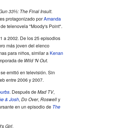
un 33⅓: The Final Insult
.
es protagonizado por
Amanda
de telenovela "Moody's Point".
1 a 2002. De los 25 episodios
bro más joven del elenco
as para niños, similar a
Kenan
temporada de
Wild 'N Out
.
se emitió en televisión. Sin
web entre 2006 y 2007.
burbs
. Después de
Mad TV
,
ke & Josh
,
Do Over
,
Roswell
y
rsante en un episodio de
The
's Girl
.