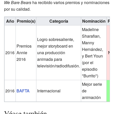
We Bare Bears
ha recibido varios premios y nominaciones
por su calidad.
Año
Premio(s)
Categoría
Nominación
Re
Madeline
Sharafian,
Logro sobresaliente,
Manny
Premios
mejor storyboard en
Hernández,
2016
Annie
una producción
No
y Bert Youn
2016
animada para
(por el
televisión/radiodifusión.
episodio
"Burrito")
Mejor serie
2016
BAFTA
Internacional
de
G
animación
Véase también