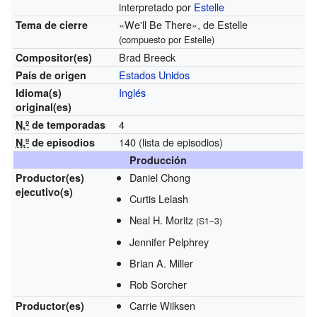
interpretado por
Estelle
«We'll Be There», de Estelle
Tema de cierre
(compuesto por Estelle)
Brad Breeck
Compositor(es)
Estados Unidos
País de origen
Inglés
Idioma(s)
original(es)
4
N.º
de temporadas
140
(lista de episodios)
N.º
de episodios
Producción
Daniel Chong
Productor(es)
ejecutivo(s)
Curtis Lelash
Neal H. Moritz
(S1–3)
Jennifer Pelphrey
Brian A. Miller
Rob Sorcher
Carrie Wilksen
Productor(es)