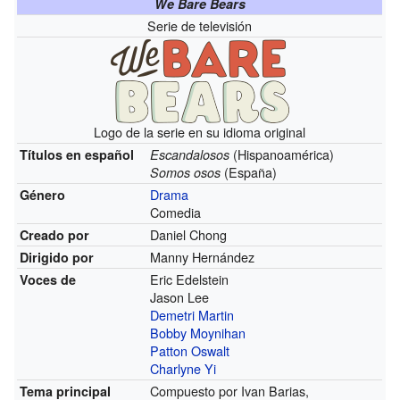
We Bare Bears
Serie de televisión
Logo de la serie en su idioma original
(Hispanoamérica)
Títulos en español
Escandalosos
(España)
Somos osos
Drama
Género
Comedia
Daniel Chong
Creado por
Manny Hernández
Dirigido por
Eric Edelstein
Voces de
Jason Lee
Demetri Martin
Bobby Moynihan
Patton Oswalt
Charlyne Yi
Compuesto por Ivan Barias,
Tema principal