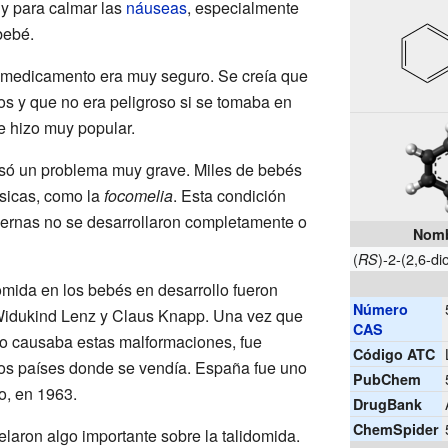
y para calmar las
náuseas
, especialmente
bebé.
e medicamento era muy seguro. Se creía que
os y que no era peligroso si se tomaba en
e hizo muy popular.
usó un problema muy grave. Miles de bebés
sicas, como la
focomelia
. Esta condición
piernas no se desarrollaron completamente o
Nomb
(
)-2-(2,6-di
RS
omida en los bebés en desarrollo fueron
Número
 Widukind Lenz y Claus Knapp. Una vez que
CAS
o causaba estas malformaciones, fue
Código ATC
los países donde se vendía. España fue uno
PubChem
lo, en 1963.
DrugBank
ChemSpider
elaron algo importante sobre la talidomida.