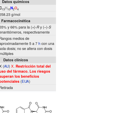
Datos químicos
C
H
N
O
13
10
2
4
258.23 g/mol
Farmacocinética
55% y 66% para la (+)-
y (–)-
R
S
enantiómeros, respectivamente
Rangos medios de
aproximadamente 5 a 7
h
con una
sola dosis; no se altera con dosis
múltiples
Datos clínicos
X
(
AU
)
X.
Restricción total del
uso del fármaco. Los riesgos
superan los beneficios
(
EUA
)
potenciales
Retirada