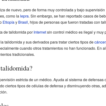
iliza de nuevo, pero de forma muy controlada y bajo supervisió
des, como la
lepra
. Sin embargo, se han reportado casos de be
mo
Etiopía
y
Brasil
, hijos de personas que fueron tratadas con ta
ta de talidomida por
Internet
sin control médico es ilegal y muy 
a talidomida y sus derivados para tratar ciertos tipos de
cáncer
ecialmente cuando otros tratamientos no han funcionado. En al
mientos tradicionales.
 talidomida?
pervisión estricta de un médico. Ayuda al sistema de defensas 
o ciertos tipos de células de defensa y disminuyendo otras, 
ción.
les