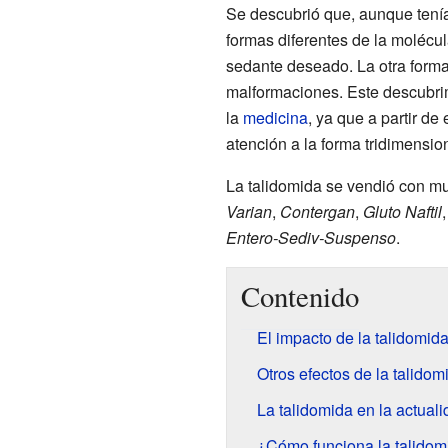
Se descubrió que, aunque tenía
formas diferentes de la molécul
sedante deseado. La otra forma
malformaciones. Este descubri
la
medicina
, ya que a partir d
atención a la forma tridimensi
La talidomida se vendió con m
Varian
,
Contergan
,
Gluto Naftil
Entero-Sediv-Suspenso
.
Contenido
El impacto de la talidomid
Otros efectos de la talidom
La talidomida en la actual
¿Cómo funciona la talidom