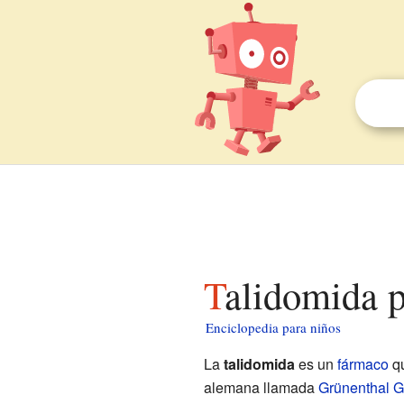
Talidomida 
Enciclopedia para niños
La
talidomida
es un
fármaco
qu
alemana llamada
Grünenthal 