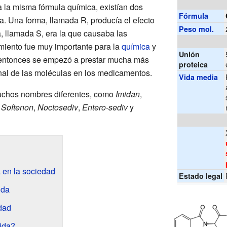
 la misma fórmula química, existían dos
Fórmula
a. Una forma, llamada R, producía el efecto
Peso mol.
, llamada S, era la que causaba las
miento fue muy importante para la
química
y
Unión
e entonces se empezó a prestar mucha más
proteica
onal de las moléculas en los medicamentos.
Vida media
uchos nombres diferentes, como
Imidan
,
,
Softenon
,
Noctosediv
,
Entero-sediv
y
a en la sociedad
Estado legal
ida
idad
ida?