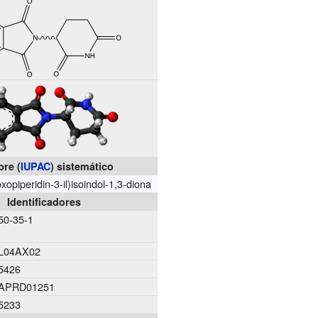
re (
IUPAC
) sistemático
oxopiperidin-3-il)isoindol-1,3-diona
Identificadores
50-35-1
L04
AX02
5426
APRD01251
5233