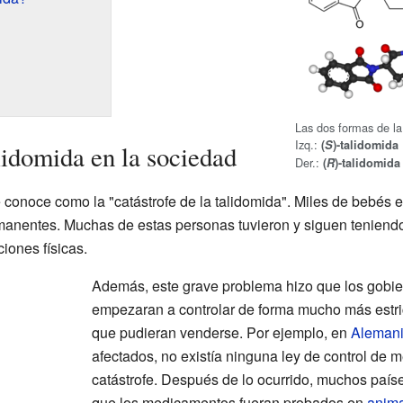
Las dos formas de la
Izq.:
(
S
)-talidomida
lidomida en la sociedad
Der.:
(
R
)-talidomida
 conoce como la "catástrofe de la talidomida". Miles de bebés 
manentes. Muchas de estas personas tuvieron y siguen teniendo 
iones físicas.
Además, este grave problema hizo que los gobi
empezaran a controlar de forma mucho más estri
que pudieran venderse. Por ejemplo, en
Aleman
afectados, no existía ninguna ley de control de
catástrofe. Después de lo ocurrido, muchos país
que los medicamentos fueran probados en
anim