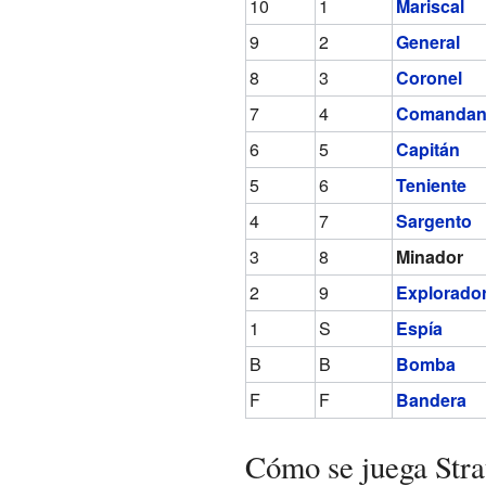
10
1
Mariscal
9
2
General
8
3
Coronel
7
4
Comandan
6
5
Capitán
5
6
Teniente
4
7
Sargento
3
8
Minador
2
9
Explorado
1
S
Espía
B
B
Bomba
F
F
Bandera
Cómo se juega Stra