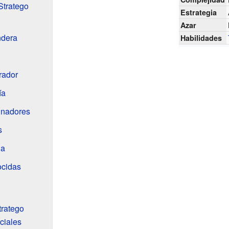
Stratego
Estrategia
Azar
ndera
Habilidades
rador
ía
minadores
s
ja
ocidas
tratego
ciales