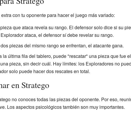
para Stratego
extra con tu oponente para hacer el juego más variado:
pieza que ataca revela su rango. El defensor solo dice si su pie
 Explorador ataca, el defensor sí debe revelar su rango.
 dos piezas del mismo rango se enfrentan, el atacante gana.
 la última fila del tablero, puede "rescatar" una pieza que fue e
una pieza, sin decir cuál. Hay límites: los Exploradores no pue
dor solo puede hacer dos rescates en total.
nar en Stratego
ratego no conoces todas las piezas del oponente. Por eso, reunir 
ve. Los aspectos psicológicos también son muy importantes.