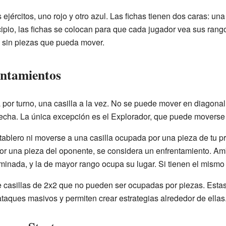
 ejércitos, uno rojo y otro azul. Las fichas tienen dos caras: una
cipio, las fichas se colocan para que cada jugador vea sus rango
 sin piezas que pueda mover.
entamientos
or turno, una casilla a la vez. No se puede mover en diagona
recha. La única excepción es el Explorador, que puede moverse v
tablero ni moverse a una casilla ocupada por una pieza de tu pro
r una pieza del oponente, se considera un enfrentamiento. Am
minada, y la de mayor rango ocupa su lugar. Si tienen el mism
e casillas de 2x2 que no pueden ser ocupadas por piezas. Esta
taques masivos y permiten crear estrategias alrededor de ellas