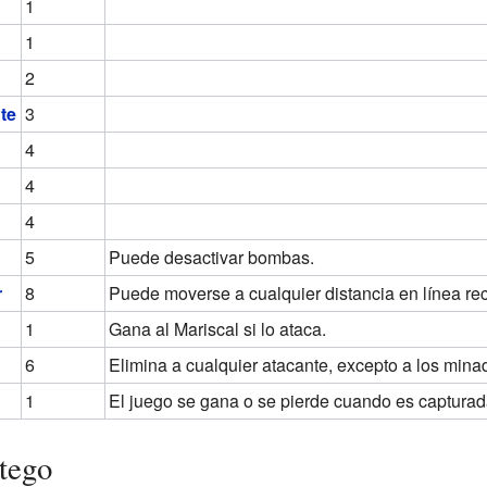
1
1
2
te
3
4
4
4
5
Puede desactivar bombas.
r
8
Puede moverse a cualquier distancia en línea rec
1
Gana al Mariscal si lo ataca.
6
Elimina a cualquier atacante, excepto a los min
1
El juego se gana o se pierde cuando es captura
tego