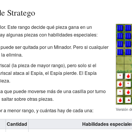
de Stratego
lor. Este rango decide qué pieza gana en un
ay algunas piezas con habilidades especiales:
puede ser quitada por un Minador. Pero si cualquier
 la elimina.
scal (la pieza de mayor rango), pero solo si el
riscal ataca al Espía, el Espía pierde. El Espía
pieza.
za que puede moverse más de una casilla por turno
 saltar sobre otras piezas.
Versión 
or a menor rango, y cuántas hay de cada una:
Cantidad
Habilidades especiale