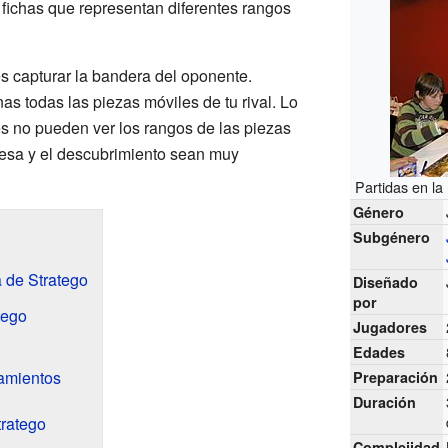
 fichas que representan diferentes rangos
 es capturar la bandera del oponente.
s todas las piezas móviles de tu rival. Lo
es no pueden ver los rangos de las piezas
presa y el descubrimiento sean muy
Partidas en la
Género
Subgénero
 de Stratego
Diseñado
por
tego
Jugadores
Edades
amientos
Preparación
Duración
tratego
Complejidad