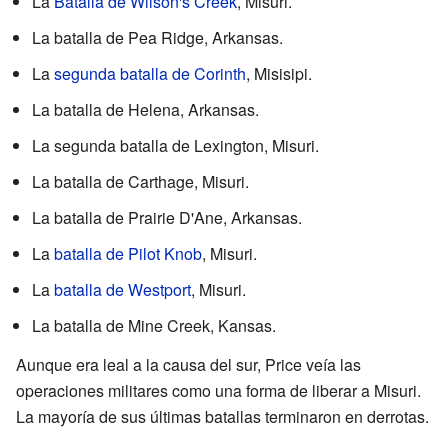
La
Batalla de Wilson's Creek
, Misuri.
La batalla de Pea Ridge, Arkansas.
La
segunda batalla de Corinth
, Misisipi.
La batalla de Helena, Arkansas.
La segunda batalla de Lexington, Misuri.
La batalla de Carthage, Misuri.
La batalla de Prairie D'Ane, Arkansas.
La
batalla de Pilot Knob
, Misuri.
La
batalla de Westport
, Misuri.
La batalla de Mine Creek, Kansas.
Aunque era leal a la causa del sur, Price veía las
operaciones militares como una forma de liberar a Misuri.
La mayoría de sus últimas batallas terminaron en derrotas.