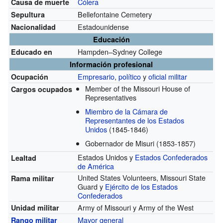
Cólera
Causa de muerte
Bellefontaine Cemetery
Sepultura
Estadounidense
Nacionalidad
Educación
Hampden–Sydney College
Educado en
Información profesional
Empresario
,
político
y
oficial militar
Ocupación
Member of the Missouri House of
Cargos ocupados
Representatives
Miembro de la Cámara de
Representantes de los Estados
Unidos
(1845-1846)
Gobernador de Misuri
(1853-1857)
Estados Unidos y
Estados Confederados
Lealtad
de América
United States Volunteers, Missouri State
Rama militar
Guard y
Ejército de los Estados
Confederados
Army of Missouri y Army of the West
Unidad militar
Mayor general
Rango militar